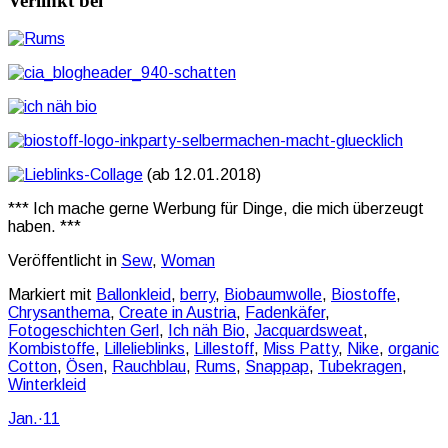
Verlinkt bei
(ab 12.01.2018)
*** Ich mache gerne Werbung für Dinge, die mich überzeugt
haben. ***
Veröffentlicht in
Sew
,
Woman
Markiert mit
Ballonkleid
,
berry
,
Biobaumwolle
,
Biostoffe
,
Chrysanthema
,
Create in Austria
,
Fadenkäfer
,
Fotogeschichten Gerl
,
Ich näh Bio
,
Jacquardsweat
,
Kombistoffe
,
Lillelieblinks
,
Lillestoff
,
Miss Patty
,
Nike
,
organic
Cotton
,
Ösen
,
Rauchblau
,
Rums
,
Snappap
,
Tubekragen
,
Winterkleid
Jan.
·
11