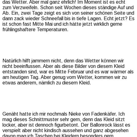
das Wetter. Aber mal ganz ehrlich! Im Moment ist es echt
zum Verzweifeln. Schon seit Wochen dieses ständige Auf und
Ab. Ein, zwei Tage zeigt es sich von seiner schönen Seite und
dann zack wieder Schneefall bis in tiefe Lagen. Echt jetzt? Es
ist schon fast Mitte Mai und ich hätte jetzt wirklich gerne
frühlingshaftere Temperaturen.
Natürlich hilft jammern nicht, denn das Wetter können wir
nicht beeinflussen. Aber als diese Bilder von diesem Kleid
entstanden sind, war es Mitte Februar und es war wärmer als
am heutigen Tag. Aber genug vom Wetter, kommen wir zu
etwas anderem, nämlich zu diesem Kleid.
Genäht hatte ich mir nochmals Nieke von Fadenkäfer. Ich
mag dieses Schnittmuster sehr gern, denn das Kleid sitzt
locker, aber ist dennoch figurbetont. Der Ballonrock lässt es
verspielt aber nicht kindisch aussehen und ganz abgesehen
davon mag ich Taschen bei Kleidern besonders gern.