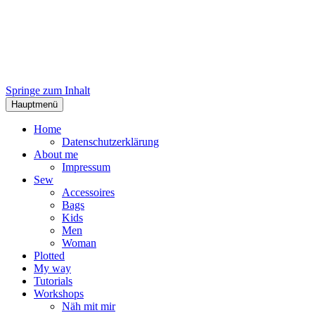
Springe zum Inhalt
Hauptmenü
Home
Datenschutzerklärung
About me
Impressum
Sew
Accessoires
Bags
Kids
Men
Woman
Plotted
My way
Tutorials
Workshops
Näh mit mir