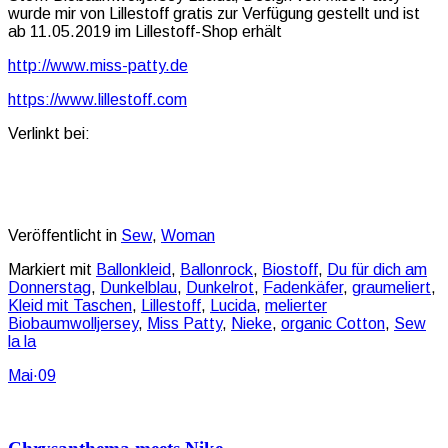
wurde mir von Lillestoff gratis zur Verfügung gestellt und ist
ab 11.05.2019 im Lillestoff-Shop erhält
http://www.miss-patty.de
https://www.lillestoff.com
Verlinkt bei:
Veröffentlicht in
Sew
,
Woman
Markiert mit
Ballonkleid
,
Ballonrock
,
Biostoff
,
Du für dich am
Donnerstag
,
Dunkelblau
,
Dunkelrot
,
Fadenkäfer
,
graumeliert
,
Kleid mit Taschen
,
Lillestoff
,
Lucida
,
melierter
Biobaumwolljersey
,
Miss Patty
,
Nieke
,
organic Cotton
,
Sew
la la
Mai
·
09