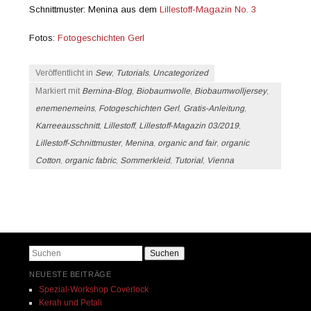
Schnittmuster: Menina aus dem
Lillestoff-Magazin No. 3
Fotos:
Fotogeschichten Gerl
Veröffentlicht in
Sew
,
Tutorials
,
Uncategorized
Markiert mit
Bernina-Blog
,
Biobaumwolle
,
Biobaumwolljersey
,
enemenemeins
,
Fotogeschichten Gerl
,
Gratis-Anleitung
,
Karreeausschnitt
,
Lillestoff
,
Lillestoff-Magazin 03/2019
,
Lillestoff-Schnittmuster
,
Menina
,
organic and fair
,
organic
Cotton
,
organic fabric
,
Sommerkleid
,
Tutorial
,
Vienna
Beitrags-Navigation
Suchen
NEUESTE BEITRÄGE
Spezial-Workshop Coverlock
Kerah und Petali