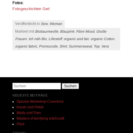
Fotos:
Fotogeschichten Gerl
Veröffentlicht in
Sew
,
Woman
Markiert mit
Biobaumwolle
,
Blaupink
,
Fibre Mood
,
Große
Frauen
,
Ich näh Bio
,
Lillestoff
,
organic and fair
,
organic Cotton
,
organic fabric
,
Promocode
,
Shirt
,
Summersweat
,
Top
,
Vera
Beitrags-Navigation
Suchen
NEUESTE BEITRÄGE
Spezial-Workshop Coverlock
Kerah und Petali
Mady und Pam
Masters of terrifying witchcraft
Pilze
ARCHIV