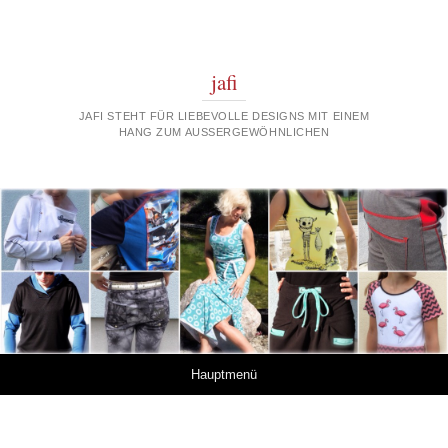
jafi
JAFI STEHT FÜR LIEBEVOLLE DESIGNS MIT EINEM
HANG ZUM AUSSERGEWÖHNLICHEN
Springe zum Inhalt
Hauptmenü