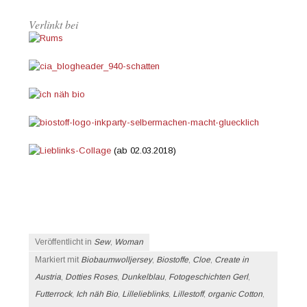
Verlinkt bei
(ab 02.03.2018)
Veröffentlicht in
Sew
,
Woman
Markiert mit
Biobaumwolljersey
,
Biostoffe
,
Cloe
,
Create in
Austria
,
Dotties Roses
,
Dunkelblau
,
Fotogeschichten Gerl
,
Futterrock
,
Ich näh Bio
,
Lillelieblinks
,
Lillestoff
,
organic Cotton
,