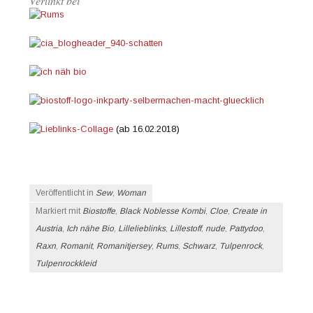
Verlinkt bei
(ab 16.02.2018)
Veröffentlicht in
Sew
,
Woman
Markiert mit
Biostoffe
,
Black Noblesse Kombi
,
Cloe
,
Create in
Austria
,
Ich nähe Bio
,
Lillelieblinks
,
Lillestoff
,
nude
,
Pattydoo
,
Raxn
,
Romanit
,
Romanitjersey
,
Rums
,
Schwarz
,
Tulpenrock
,
Tulpenrockkleid