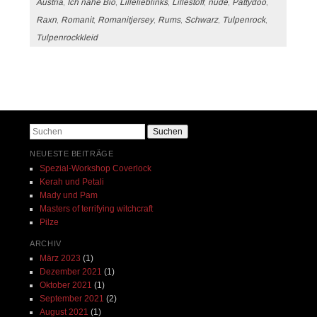
Austria
,
Ich nähe Bio
,
Lillelieblinks
,
Lillestoff
,
nude
,
Pattydoo
,
Raxn
,
Romanit
,
Romanitjersey
,
Rums
,
Schwarz
,
Tulpenrock
,
Tulpenrockkleid
Beitrags-Navigation
Suchen
NEUESTE BEITRÄGE
Spezial-Workshop Coverlock
Kerah und Petali
Mady und Pam
Masters of terrifying witchcraft
Pilze
ARCHIV
März 2023
(1)
Dezember 2021
(1)
Oktober 2021
(1)
September 2021
(2)
August 2021
(1)