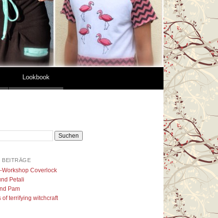
Lookbook
 BEITRÄGE
l-Workshop Coverlock
nd Petali
nd Pam
of terrifying witchcraft