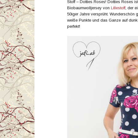
Stoff – Dotties Roses! Dotties Roses is
Biobaumwolljersey von
Lillestoff
, der 
50iger Jahre versprüht. Wunderschön g
weiße Punkte und das Ganze auf dunke
perfekt!