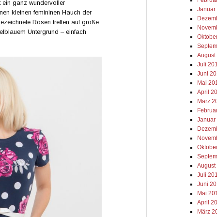
t ein ganz wundervoller
Januar
einen kleinen femininen Hauch der
Dezemb
ezeichnete Rosen treffen auf große
Novemb
lblauem Untergrund – einfach
Oktobe
Septem
August
Juli 20
Juni 2
Mai 20
April 2
März 2
Februa
Januar
Dezemb
Novemb
Oktobe
Septem
August
Juli 20
Juni 2
Mai 20
April 2
März 2