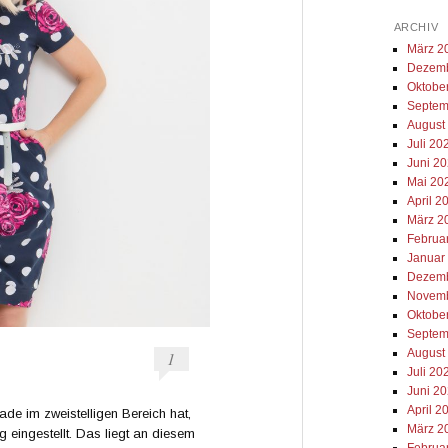
ARCHIV
März 2
Dezemb
Oktobe
Septem
August
Juli 20
Juni 2
Mai 20
April 2
März 2
Februa
Januar
Dezemb
Novemb
Oktobe
Septem
August
1
Juli 20
Juni 2
April 2
de im zweistelligen Bereich hat,
März 2
g eingestellt. Das liegt an diesem
Februa