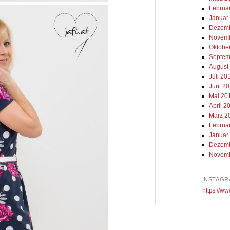
Februa
Januar
Dezemb
Novemb
Oktobe
Septem
August
Juli 20
Juni 2
Mai 20
April 2
März 2
Februa
Januar
Dezemb
Novemb
INSTAGR
https://ww