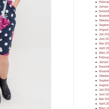
Februa
Januar
Dezemb
Novemb
Oktobe
Septem
August
Juli 20
Juni 2
Mai 20
April 2
März 2
Februa
Januar
Dezemb
Novemb
Oktobe
Septem
August
Juli 20
Juni 2
Mai 20
April 2
März 2