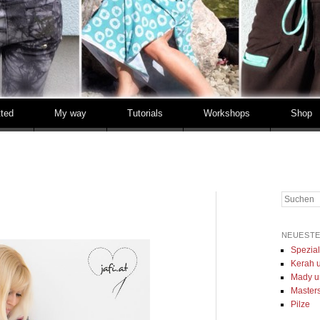
tted
My way
Tutorials
Workshops
Shop
Suchen
NEUESTE
Spezia
Kerah u
Mady u
Masters 
Pilze