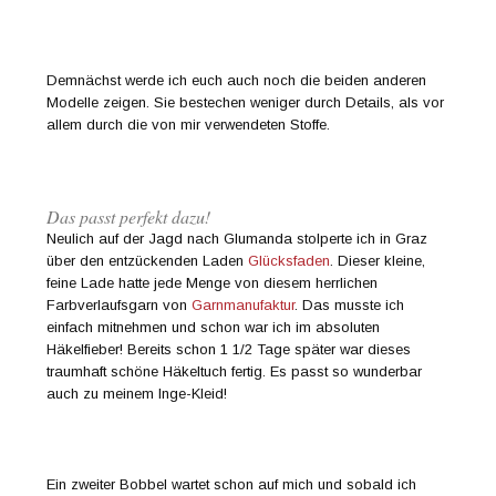
Demnächst werde ich euch auch noch die beiden anderen
Modelle zeigen. Sie bestechen weniger durch Details, als vor
allem durch die von mir verwendeten Stoffe.
Das passt perfekt dazu!
Neulich auf der Jagd nach Glumanda stolperte ich in Graz
über den entzückenden Laden
Glücksfaden
. Dieser kleine,
feine Lade hatte jede Menge von diesem herrlichen
Farbverlaufsgarn von
Garnmanufaktur
. Das musste ich
einfach mitnehmen und schon war ich im absoluten
Häkelfieber! Bereits schon 1 1/2 Tage später war dieses
traumhaft schöne Häkeltuch fertig. Es passt so wunderbar
auch zu meinem Inge-Kleid!
Ein zweiter Bobbel wartet schon auf mich und sobald ich