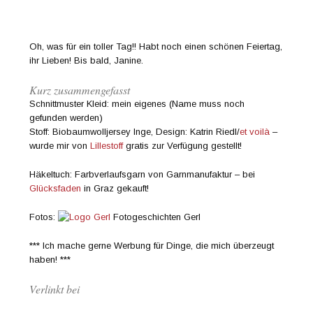
Oh, was für ein toller Tag!! Habt noch einen schönen Feiertag,
ihr Lieben! Bis bald, Janine.
Kurz zusammengefasst
Schnittmuster Kleid: mein eigenes (Name muss noch
gefunden werden)
Stoff: Biobaumwolljersey Inge, Design: Katrin Riedl/
et voilà
–
wurde mir von
Lillestoff
gratis zur Verfügung gestellt!
Häkeltuch: Farbverlaufsgarn von Garnmanufaktur – bei
Glücksfaden
in Graz gekauft!
Fotos:
Fotogeschichten Gerl
*** Ich mache gerne Werbung für Dinge, die mich überzeugt
haben! ***
Verlinkt bei