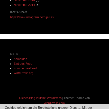
Dezember 2014
(3)
November 2014
(6)
INSTAGRAM
https://www.instagram.com/jafi.at/
META
Anmelden
Eintrags-Feed
Kommentar-Feed
WordPress.org
Dieses Blog läuft mit WordPress
|
Theme: Reddle von
WordPress.com
.
Cookies erleichtern die Bereitstellung unserer Dienste. Mit der