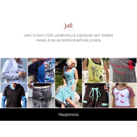
jafi
JAFI STEHT FÜR LIEBEVOLLE DESIGNS MIT EINEM
HANG ZUM AUSSERGEWÖHNLICHEN
Springe zum Inhalt
Hauptmenü