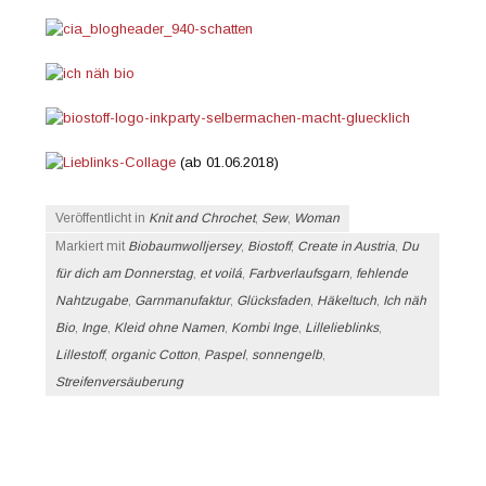
(ab 01.06.2018)
Veröffentlicht in
Knit and Chrochet
,
Sew
,
Woman
Markiert mit
Biobaumwolljersey
,
Biostoff
,
Create in Austria
,
Du
für dich am Donnerstag
,
et voilá
,
Farbverlaufsgarn
,
fehlende
Nahtzugabe
,
Garnmanufaktur
,
Glücksfaden
,
Häkeltuch
,
Ich näh
Bio
,
Inge
,
Kleid ohne Namen
,
Kombi Inge
,
Lillelieblinks
,
Lillestoff
,
organic Cotton
,
Paspel
,
sonnengelb
,
Streifenversäuberung
Beitrags-Navigation