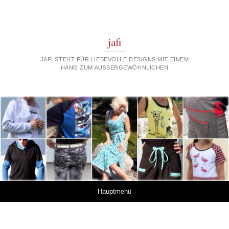
jafi
JAFI STEHT FÜR LIEBEVOLLE DESIGNS MIT EINEM
HANG ZUM AUSSERGEWÖHNLICHEN
Springe zum Inhalt
Hauptmenü