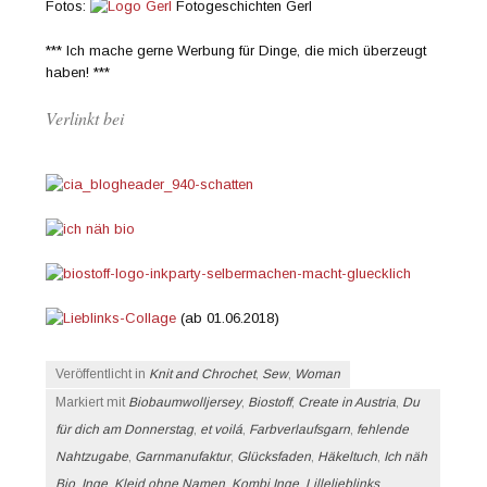
Fotos:
Fotogeschichten Gerl
*** Ich mache gerne Werbung für Dinge, die mich überzeugt
haben! ***
Verlinkt bei
(ab 01.06.2018)
Veröffentlicht in
Knit and Chrochet
,
Sew
,
Woman
Markiert mit
Biobaumwolljersey
,
Biostoff
,
Create in Austria
,
Du
für dich am Donnerstag
,
et voilá
,
Farbverlaufsgarn
,
fehlende
Nahtzugabe
,
Garnmanufaktur
,
Glücksfaden
,
Häkeltuch
,
Ich näh
Bio
,
Inge
,
Kleid ohne Namen
,
Kombi Inge
,
Lillelieblinks
,