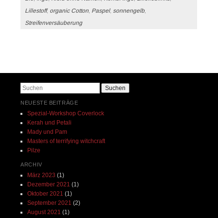
Lillestoff
,
organic Cotton
,
Paspel
,
sonnengelb
,
Streifenversäuberung
Beitrags-Navigation
Suchen
NEUESTE BEITRÄGE
Spezial-Workshop Coverlock
Kerah und Petali
Mady und Pam
Masters of terrifying witchcraft
Pilze
ARCHIV
März 2023
(1)
Dezember 2021
(1)
Oktober 2021
(1)
September 2021
(2)
August 2021
(1)