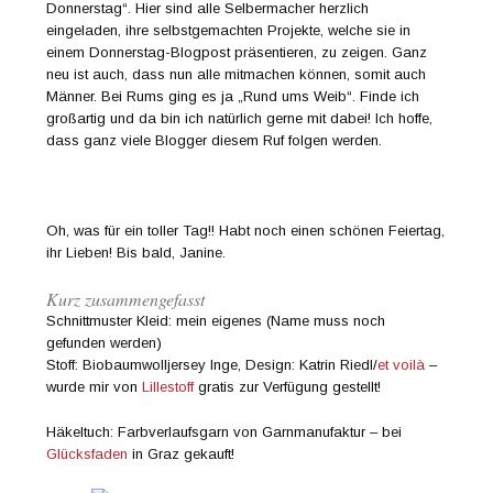
Donnerstag“. Hier sind alle Selbermacher herzlich
eingeladen, ihre selbstgemachten Projekte, welche sie in
einem Donnerstag-Blogpost präsentieren, zu zeigen. Ganz
neu ist auch, dass nun alle mitmachen können, somit auch
Männer. Bei Rums ging es ja „Rund ums Weib“. Finde ich
großartig und da bin ich natürlich gerne mit dabei! Ich hoffe,
dass ganz viele Blogger diesem Ruf folgen werden.
Oh, was für ein toller Tag!! Habt noch einen schönen Feiertag,
ihr Lieben! Bis bald, Janine.
Kurz zusammengefasst
Schnittmuster Kleid: mein eigenes (Name muss noch
gefunden werden)
Stoff: Biobaumwolljersey Inge, Design: Katrin Riedl/
et voilà
–
wurde mir von
Lillestoff
gratis zur Verfügung gestellt!
Häkeltuch: Farbverlaufsgarn von Garnmanufaktur – bei
Glücksfaden
in Graz gekauft!