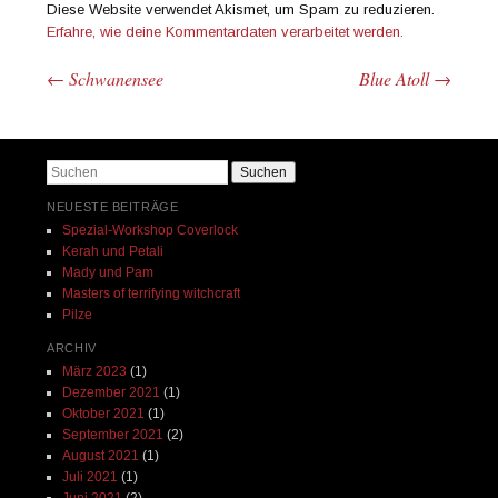
Diese Website verwendet Akismet, um Spam zu reduzieren.
Erfahre, wie deine Kommentardaten verarbeitet werden.
←
Schwanensee
Blue Atoll
→
Beitrags-Navigation
Suchen
NEUESTE BEITRÄGE
Spezial-Workshop Coverlock
Kerah und Petali
Mady und Pam
Masters of terrifying witchcraft
Pilze
ARCHIV
März 2023
(1)
Dezember 2021
(1)
Oktober 2021
(1)
September 2021
(2)
August 2021
(1)
Juli 2021
(1)