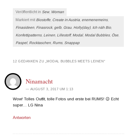
Veröffentlicht in
Sew
,
Woman
Markiert mit
Biostoffe
,
Create in Austria
,
enemenemeins
,
Finasideen
,
Finasrock
,
gelb
,
Grau
,
Holly(day)
,
Ich näh Bio
,
Konfettipatterns
,
Leinen
,
Lillestoff
,
Modal
,
Modal Bubbles
,
Öse
,
Paspel
,
Rocktaschen
,
Rums
,
Snappap
12 GEDANKEN ZU „
MODAL BUBBLES MEETS LEINEN
“
Ninamacht
AUGUST 3, 2017 UM 1:13
Wow! Tolles Outfit, tolle Fotos und erste bei RUMS! 😉 Echt
super… LG Nina
Antworten