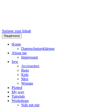
Springe zum Inhalt
Hauptmenü
Home
Datenschutzerklärung
About me
Impressum
Sew
Accessoires
Bags
Kids
Men
Woman
Plotted
My way
Tutorials
Workshops
Näh mit mir