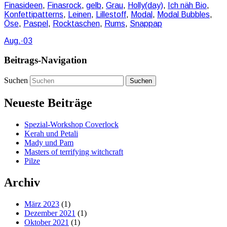
Finasideen
,
Finasrock
,
gelb
,
Grau
,
Holly(day)
,
Ich näh Bio
,
Konfettipatterns
,
Leinen
,
Lillestoff
,
Modal
,
Modal Bubbles
,
Öse
,
Paspel
,
Rocktaschen
,
Rums
,
Snappap
Aug.
·
03
Beitrags-Navigation
Suchen
Neueste Beiträge
Spezial-Workshop Coverlock
Kerah und Petali
Mady und Pam
Masters of terrifying witchcraft
Pilze
Archiv
März 2023
(1)
Dezember 2021
(1)
Oktober 2021
(1)