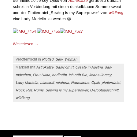
der Interlock-Jersey
Optik
von
Astrokatze
geradezu danach
schreit in Verbindung mit einem dunkelblauen Sommersweat
und der Plotterdatei „Sewing is my Superpower“ von
wildfang
eine Lady Mariella zu werden 😉
Weiterlesen
→
Veröffentlicht in
Plotted
,
Sew
,
Woman
Markiert mit
Astrokatze
,
Basic-Shirt
,
Create in Austria
,
das-
mäxchen
,
Frau Hilda
,
hedinäht
,
Ich näh Bio
,
Jeans-Jersey
,
Lady Mariella
,
Lillestoff
,
mialuna
,
Nadelliebe
,
Optik
,
plotterdatei
,
Rock
,
Rot
,
Rums
,
Sewing is my superpower
,
U-Bootausschnitt
,
wildfang
Beitrags-Navigation