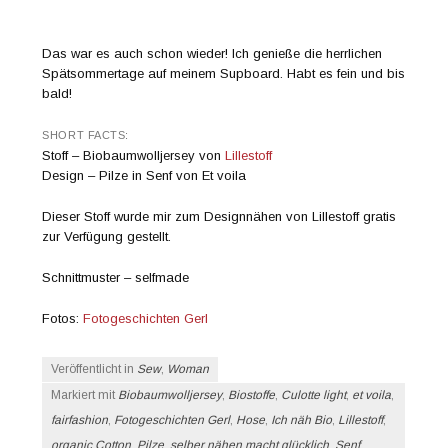
Das war es auch schon wieder! Ich genieße die herrlichen
Spätsommertage auf meinem Supboard. Habt es fein und bis
bald!
SHORT FACTS:
Stoff – Biobaumwolljersey von
Lillestoff
Design – Pilze in Senf von Et voila
Dieser Stoff wurde mir zum Designnähen von Lillestoff gratis
zur Verfügung gestellt.
Schnittmuster – selfmade
Fotos:
Fotogeschichten Gerl
Veröffentlicht in
Sew
,
Woman
Markiert mit
Biobaumwolljersey
,
Biostoffe
,
Culotte light
,
et voila
,
fairfashion
,
Fotogeschichten Gerl
,
Hose
,
Ich näh Bio
,
Lillestoff
,
organic Cotton
,
Pilze
,
selber nähen macht glücklich
,
Senf
,