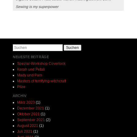
Sewing is my superpower
Beitrags-Navigation
Suchen
NEUESTE BEITRÄGE
Spezial-Workshop Coverlock
Kerah und Petali
Mady und Pam
Masters of terrifying witchcraft
Pilze
ARCHIV
März 2023
(1)
Dezember 2021
(1)
Oktober 2021
(1)
September 2021
(2)
August 2021
(1)
Juli 2021
(1)