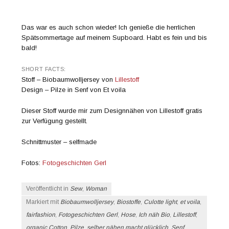
Das war es auch schon wieder! Ich genieße die herrlichen
Spätsommertage auf meinem Supboard. Habt es fein und bis
bald!
SHORT FACTS:
Stoff – Biobaumwolljersey von
Lillestoff
Design – Pilze in Senf von Et voila
Dieser Stoff wurde mir zum Designnähen von Lillestoff gratis
zur Verfügung gestellt.
Schnittmuster – selfmade
Fotos:
Fotogeschichten Gerl
Veröffentlicht in
Sew
,
Woman
Markiert mit
Biobaumwolljersey
,
Biostoffe
,
Culotte light
,
et voila
,
fairfashion
,
Fotogeschichten Gerl
,
Hose
,
Ich näh Bio
,
Lillestoff
,
organic Cotton
,
Pilze
,
selber nähen macht glücklich
,
Senf
,