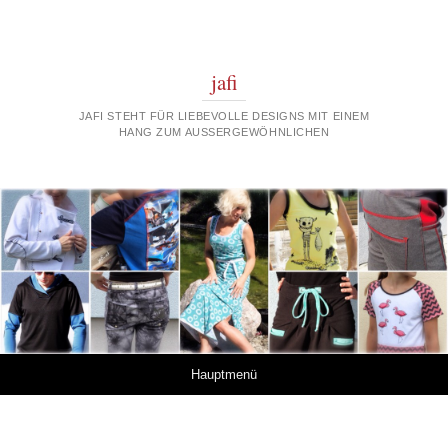
jafi
JAFI STEHT FÜR LIEBEVOLLE DESIGNS MIT EINEM
HANG ZUM AUSSERGEWÖHNLICHEN
Springe zum Inhalt
Hauptmenü