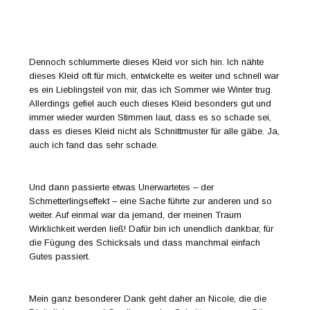
Nun aber zu den Details des Kleides:
Das Schnittmuster ist für
dehnbare
Stoffe ausgelegt.
Vorzugsweise empfehle ich Baumwolljersey, Summersweat,
Romanitjersey, Modalsweat und Ähnliches. „Mein Kleid Nr. 1“
ist ein absoluter Figurschmeichler. Abnäher im Brustbereich
und die rückwärtige Teilung sorgen für den perfekten Sitz des
Oberteiles, und die Kellerfalte des Rockteiles sorgt für
optimale Bewegungsfreiheit.
Das Schnittmuster enthält die Größen 34-46. Die Anleitung ist
umfangreich bebildert und alle Arbeitsschritte sind ausführlich
erklärt. Zusätzlich zum E-Book und der A4-Datei des
Schnittmusters gibt es noch eine A0-Datei, welche in einem
Copyshop ausgedruckt werden kann. Das spart nicht nur
Zeit, da man sich das Zusammenkleben der einzelnen A4-
Seiten erspart, sondern ist auch wesentlich umweltfreundlicher.
Das E-Book erhaltet ihr
hier
.
Bei den Bildern, die ich euch hier zeige, handelt es sich um
Mein Kleid Nr. 1 aus der Anleitung. Es ist wirklich eines meiner