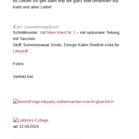
←
Ältere Artikel
Beitrags-Navigation
Suchen
NEUESTE BEITRÄGE
Spezial-Workshop Coverlock
Kerah und Petali
Mady und Pam
Masters of terrifying witchcraft
Pilze
ARCHIV
März 2023
(1)
Dezember 2021
(1)
Oktober 2021
(1)
September 2021
(2)
August 2021
(1)
Juli 2021
(1)
Juni 2021
(2)
Mai 2021
(1)
April 2021
(3)
März 2021
(5)