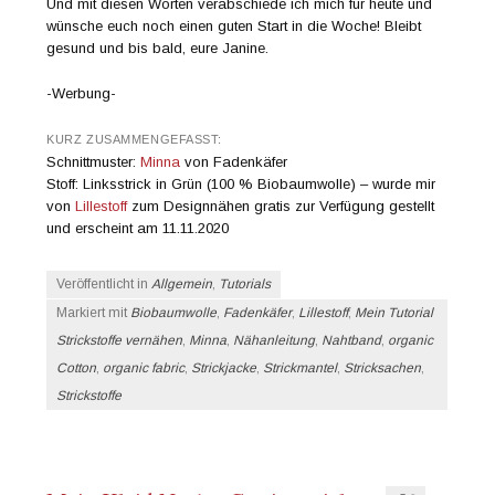
Und mit diesen Worten verabschiede ich mich für heute und
wünsche euch noch einen guten Start in die Woche! Bleibt
gesund und bis bald, eure Janine.
-Werbung-
KURZ ZUSAMMENGEFASST:
Schnittmuster:
Minna
von Fadenkäfer
Stoff: Linksstrick in Grün (100 % Biobaumwolle) – wurde mir
von
Lillestoff
zum Designnähen gratis zur Verfügung gestellt
und erscheint am 11.11.2020
Veröffentlicht in
Allgemein
,
Tutorials
Markiert mit
Biobaumwolle
,
Fadenkäfer
,
Lillestoff
,
Mein Tutorial
Strickstoffe vernähen
,
Minna
,
Nähanleitung
,
Nahtband
,
organic
Cotton
,
organic fabric
,
Strickjacke
,
Strickmantel
,
Stricksachen
,
Strickstoffe