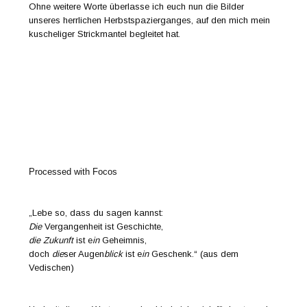
Ohne weitere Worte überlasse ich euch nun die Bilder
unseres herrlichen Herbstspazierganges, auf den mich mein
kuscheliger Strickmantel begleitet hat.
Processed with Focos
„Lebe so, dass du sagen kannst:
Die
Vergangenheit ist Geschichte,
die Zukunft
ist e
in
Geheimnis,
doch
die
ser Augen
blick
ist e
in
Geschenk.“ (aus dem
Vedischen)