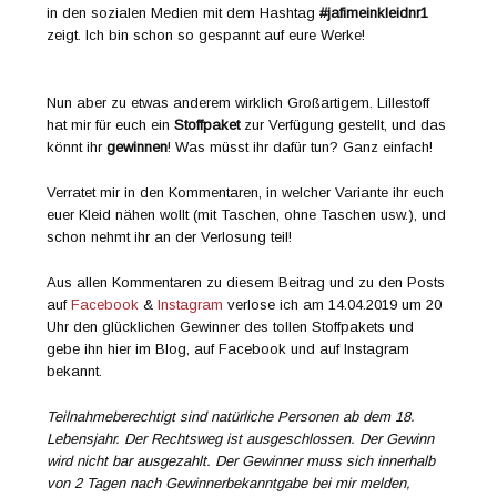
Also schaut unbedingt bei folgenden Seiten vorbei!
Angelinascreativecke
,
Black rocking Swan
,
Blaukariertes
,
Catwienettbloggt
,
Das Mäxchen
,
Der grüne Faden
,
Faden
Frida
,
Fadenterror
,
Fälckchen
,
GÜL’s Näh-Meditation
,
Hummelherz
,
Knopfkönigin
,
Krispy’s Katz
,
Mellis Kleidersalat
,
Mialoma
,
Nic-made
,
Nina näht
,
Paulina näht
,
Prinzessin
Ladaa
,
Selbermachen macht glücklich
,
sissor sisters_,
Stofftraum
,
Traumnaht
,
VonDaniElageschenkt
,
Von Mäusen
und Nähten
Ich wünsche euch jedenfalls ganz viel Glück und drück euch
ganz fest die Daumen! Habt noch einen schönen Donnerstag,
ihr Lieben! Ich geh dann mal die ganz Welt umarmen!! Bis
bald und alles Liebe!
Kurz zusammengefasst:
Schnittmuster:
Jafi Mein Kleid Nr. 1
– mit optionaler Teilung,
mit Taschen
Stoff: Summersweat Jördis, Design Katrin Riedl/et voilà für
Lillestoff