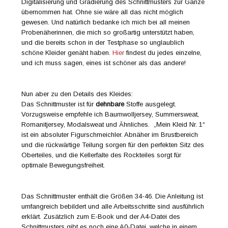
absoluten Lieblingsteile, das ich mir aus dem traumhaften
Summersweat Jördis, natürlich von
Lillestoff
genäht habe.
Jördis ist ein Design von der großartigen Katrin Riedl/
et voilà
.
Leider ist dieser Summersweat im Shop nicht mehr verfügbar.
Dafür gibt es aber mittlerweile eine sommerliche Variante aus
Biobaumwolljersey namens
Jördis Maritim
, den ich auch
ganz großartig finde.
So, und jetzt seid ihr dran, näht euch euer Kleid, ganz nach
euren Vorstellungen! Das Kleid könnt ihr euch ganz nach
euren Vorstellungen mit Taschen oder ohne Taschen, mit
optionaler Teilung oder ohne optionaler Teilung nähen. Ich
würde mich jedenfalls riesig freuen, wenn ihr mir eure Kleider
in den sozialen Medien mit dem Hashtag
#jafimeinkleidnr1
zeigt. Ich bin schon so gespannt auf eure Werke!
Nun aber zu etwas anderem wirklich Großartigem. Lillestoff
hat mir für euch ein
Stoffpaket
zur Verfügung gestellt, und das
könnt ihr
gewinnen
! Was müsst ihr dafür tun? Ganz einfach!
Verratet mir in den Kommentaren, in welcher Variante ihr euch