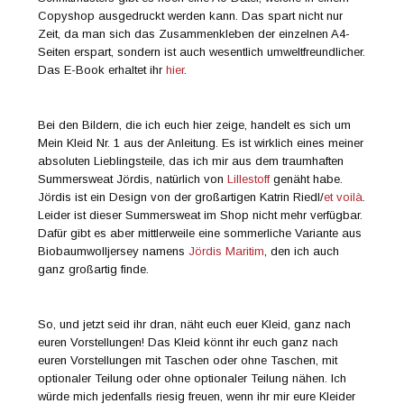
euer Kleid nähen wollt (mit Taschen, ohne Taschen usw.), und
schon nehmt ihr an der Verlosung teil!
Aus allen Kommentaren zu diesem Beitrag und zu den Posts
auf
Facebook
&
Instagram
verlose ich am 14.04.2019 um 20
Uhr den glücklichen Gewinner des tollen Stoffpakets und
gebe ihn hier im Blog, auf Facebook und auf Instagram
bekannt.
Teilnahmeberechtigt sind natürliche Personen ab dem 18.
Lebensjahr. Der Rechtsweg ist ausgeschlossen. Der Gewinn
wird nicht bar ausgezahlt. Der Gewinner muss sich innerhalb
von 2 Tagen nach Gewinnerbekanntgabe bei mir melden,
ansonsten verfällt der Gewinn, und es erfolgt eine neue
Ziehung. Für die Dauer des Gewinnspiels werden die Daten
gespeichert. Mit der Teilnahme am Gewinnspiel erklärt sich
der Teilnehmer damit einverstanden, im Gewinnfall namentlich
auf meinem Blog/meiner Facebook- und Instagramseite
veröffentlicht zu werden.
Aber das ist noch nicht alles! Meine wunderbaren Mädels
aus dem Probenähteam dürfen alle mein E-Book verlosen!