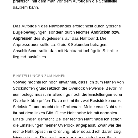
praktisch, mit dem man vor dem Aufbügeln die Schnitteile
säubern kann.
Das Aufbügeln des Nahtbandes erfolgt nicht durch typische
Bügelbewegungen, sondern durch leichtes
Andrücken bzw.
Anpressen
des Bügeleisens auf das Nahtband. Die
Anpressdauer sollte ca. 6 bis 8 Sekunden betragen.
Anschließend sollte das mit Nahtband bebügelte Schnittteil
liegend auskühlen.
EINSTELLUNGEN ZUM NÄHEN
Vorweg möchte ich noch erwähnen, dass ich zum Nähen von
Strickstoffen grundsätzlich die Overlock verwende. Bevor ihr
nun loslegt, müsst ihr allerdings noch die Einstellungen eurer
Overlock überprüfen. Dazu nehmt ihr zwei Reststücke eures
Strickstoffs und macht eine Probenaht. Meine erste Naht seht
ihr auf dem linken Bild. Diese Naht habe ich mit normalen
Einstellungen gemacht. Bei der rechten Naht habe ich schon
die Einstellungen meiner Overlock angepasst. Zwar war die
rechte Naht optisch in Ordnung, aber sobald ich daran zog,
leierte sie aus. Demnach war klar, dass sich dieser Strick