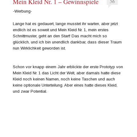
Mein Kleid Nr. 1 – Gewinnspiele
56
-Werbung-
Lange hat es gedauert, lange musstet ihr warten, aber jetzt
endlich ist es soweit und Mein Kleid Nr. 1, mein erstes
Schnittmuster, geht an den Start! Das macht mich so
glücklich, und ich bin unendlich dankbar, dass dieser Traum
nun Wirklichkeit geworden ist.
Schon vor knapp einem Jahr erblickte der erste Prototyp von
Mein Kleid Nr. 1 das Licht der Welt, aber damals hatte diese
Kleid noch keinen Namen, noch keine Taschen und auch
keine optionale Unterteilung. Aber eines hatte dieses Kleid,
und zwar Potential.
Dennoch schlummerte dieses Kleid vor sich hin. Ich nähte
dieses Kleid oft für mich, entwickelte es weiter und schnell war
es ein Lieblingsteil von mir, das ich Sommer wie Winter trug.
Allerdings gefiel auch euch dieses Kleid besonders gut und
immer wieder wurden Stimmen laut, dass es so schade sei,