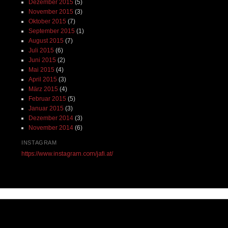
Dieses Blog läuft mit WordPress
|
Theme: Reddle von
WordPress.com
.