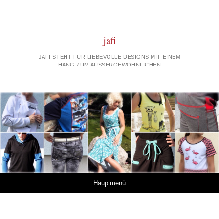
jafi
JAFI STEHT FÜR LIEBEVOLLE DESIGNS MIT EINEM
HANG ZUM AUSSERGEWÖHNLICHEN
Springe zum Inhalt
Hauptmenü