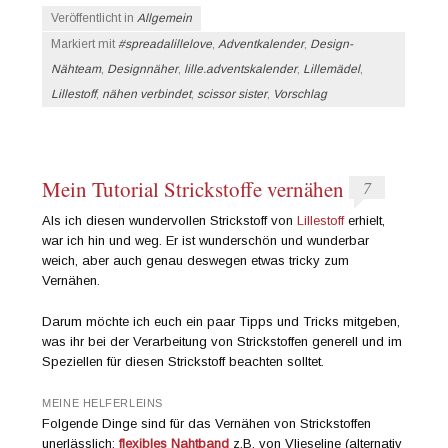
Veröffentlicht in
Allgemein
Markiert mit
#spreadalillelove
,
Adventkalender
,
Design-
Nähteam
,
Designnäher
,
lille.adventskalender
,
Lillemädel
,
Lillestoff
,
nähen verbindet
,
scissor sister
,
Vorschlag
Mein Tutorial Strickstoffe vernähen
7
Als ich diesen wundervollen Strickstoff von
Lillestoff
erhielt,
war ich hin und weg. Er ist wunderschön und wunderbar
weich, aber auch genau deswegen etwas tricky zum
Vernähen.
Darum möchte ich euch ein paar Tipps und Tricks mitgeben,
was ihr bei der Verarbeitung von Strickstoffen generell und im
Speziellen für diesen Strickstoff beachten solltet.
MEINE HELFERLEINS
Folgende Dinge sind für das Vernähen von Strickstoffen
unerlässlich:
flexibles
Nahtband
z.B. von Vlieseline (alternativ