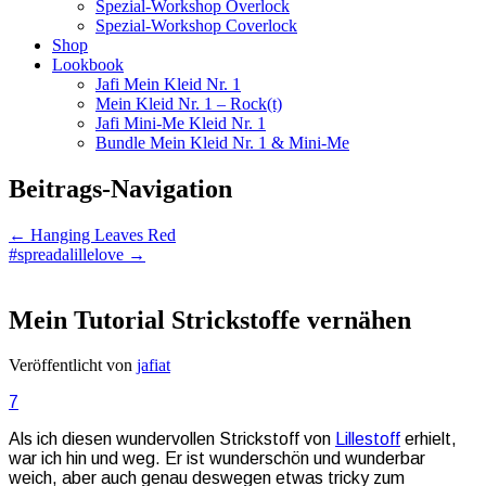
Spezial-Workshop Overlock
Spezial-Workshop Coverlock
Shop
Lookbook
Jafi Mein Kleid Nr. 1
Mein Kleid Nr. 1 – Rock(t)
Jafi Mini-Me Kleid Nr. 1
Bundle Mein Kleid Nr. 1 & Mini-Me
Beitrags-Navigation
←
Hanging Leaves Red
#spreadalillelove
→
Mein Tutorial Strickstoffe vernähen
Veröffentlicht von
jafiat
7
Als ich diesen wundervollen Strickstoff von
Lillestoff
erhielt,
war ich hin und weg. Er ist wunderschön und wunderbar
weich, aber auch genau deswegen etwas tricky zum