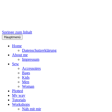
Springe zum Inhalt
Hauptmenü
Home
Datenschutzerklärung
About me
Impressum
Sew
Accessoires
Bags
Kids
Men
Woman
Plotted
My way
Tutorials
Workshops
Näh mit mir