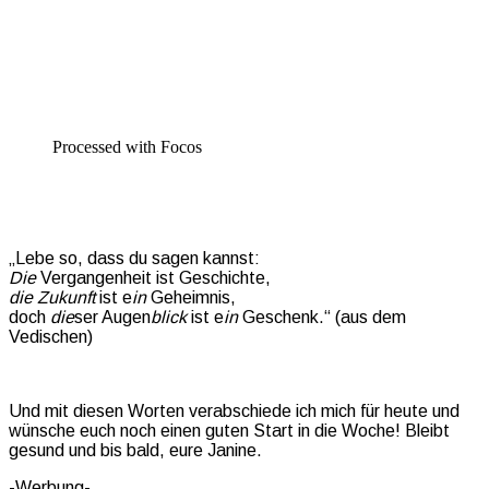
Processed with Focos
„Lebe so, dass du sagen kannst:
Die
Vergangenheit ist Geschichte,
die Zukunft
ist e
in
Geheimnis,
doch
die
ser Augen
blick
ist e
in
Geschenk.“ (aus dem
Vedischen)
Und mit diesen Worten verabschiede ich mich für heute und
wünsche euch noch einen guten Start in die Woche! Bleibt
gesund und bis bald, eure Janine.
-Werbung-