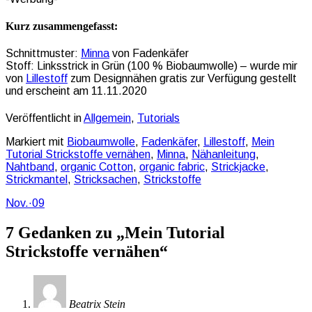
Kurz zusammengefasst:
Schnittmuster:
Minna
von Fadenkäfer
Stoff: Linksstrick in Grün (100 % Biobaumwolle) – wurde mir
von
Lillestoff
zum Designnähen gratis zur Verfügung gestellt
und erscheint am 11.11.2020
Veröffentlicht in
Allgemein
,
Tutorials
Markiert mit
Biobaumwolle
,
Fadenkäfer
,
Lillestoff
,
Mein
Tutorial Strickstoffe vernähen
,
Minna
,
Nähanleitung
,
Nahtband
,
organic Cotton
,
organic fabric
,
Strickjacke
,
Strickmantel
,
Stricksachen
,
Strickstoffe
Nov.
·
09
7 Gedanken zu „
Mein Tutorial
Strickstoffe vernähen
“
Beatrix Stein