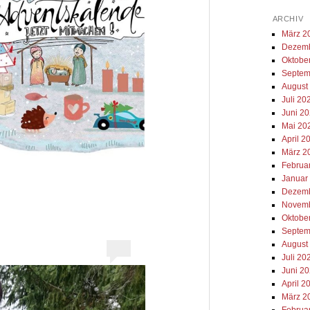
ARCHIV
März 2
Dezemb
Oktobe
Septem
August
Juli 20
Juni 2
Mai 20
April 2
März 2
Februa
Januar
Dezemb
Novemb
Oktobe
Septem
August
Juli 20
Juni 2
April 2
März 2
Februa