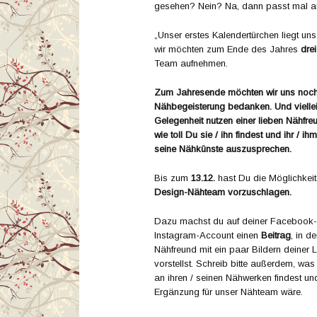
gesehen? Nein? Na, dann passt mal auf
„Unser erstes Kalendertürchen liegt u
wir möchten zum Ende des Jahres
dre
Team aufnehmen.
Zum Jahresende möchten wir uns noch e
Nähbegeisterung bedanken. Und viellei
Gelegenheit nutzen einer lieben Nähfr
wie toll Du sie / ihn findest und ihr / i
seine Nähkünste auszusprechen.
Bis zum
13.12.
hast Du die Möglichkei
Design-Nähteam vorzuschlagen.
Dazu machst du auf deiner Facebook-S
Instagram-Account einen
Beitrag
, in d
Nähfreund mit ein paar Bildern deiner L
vorstellst. Schreib bitte außerdem, was
an ihren / seinen Nähwerken findest und
Ergänzung für unser Nähteam wäre.