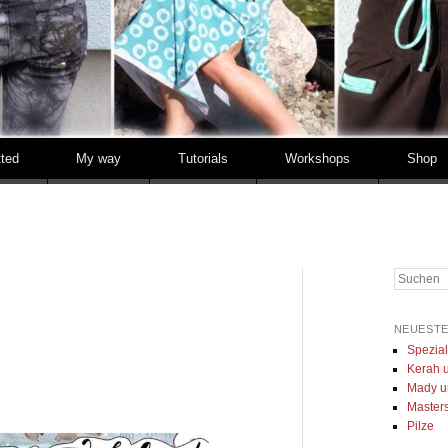
tted
My way
Tutorials
Workshops
Shop
Suchen
NEUESTE
Spezia
Kerah u
Mady u
Masters 
Pilze