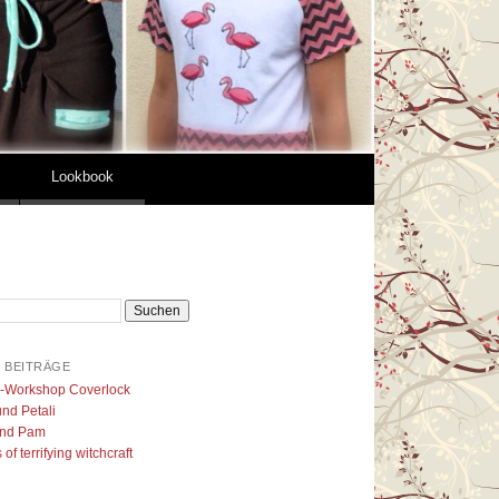
Lookbook
 BEITRÄGE
l-Workshop Coverlock
nd Petali
nd Pam
of terrifying witchcraft