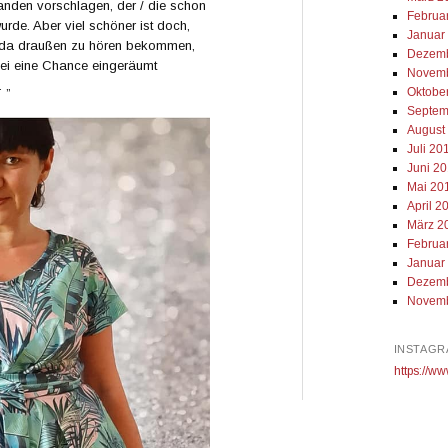
anden vorschlagen, der / die schon
Februa
de. Aber viel schöner ist doch,
Januar
 da draußen zu hören bekommen,
Dezemb
bei eine Chance eingeräumt
Novemb
 „
Oktobe
Septem
August
Juli 20
Juni 2
Mai 20
April 2
März 2
Februa
Januar
Dezemb
Novemb
INSTAGR
https://ww