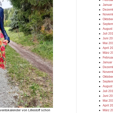
Januar
Dezemb
Novemb
Oktobe
Septem
August
Juli 20
Juni 2
Mai 20
April 2
März 2
Februa
Januar
Dezemb
Novemb
Oktobe
Septem
August
Juli 20
Juni 2
Mai 20
April 2
dventskalender von Lillestoff schon
März 2