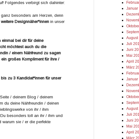
Februa
! Folgendes verbirgt sich dahinter:
Januar
Dezemb
ns ganz besonders am Herzen, denn
Novemb
i weitere Designnäher*innen
in unser
Oktobe
Septem
August
inmal bei dir für deine
Juli 20
cht möchtest auch du die
Juni 2
eundin / einem Nähfreund zu sagen
Mai 20
hm ein großes Kompliment für ihre /
April 2
März 2
Februa
t
bis zu 3 Kandidat*innen für unser
Januar
Dezemb
Novemb
Oktobe
eite / deinem Blog / deinem
Septem
em du deine Nähfreundin / deinen
August
ieblingswerke von ihr / ihm
Juli 20
 Du besonders toll an ihr / ihm und
Juni 2
 warum sie / er die perfekte
Mai 20
April 2
März 2