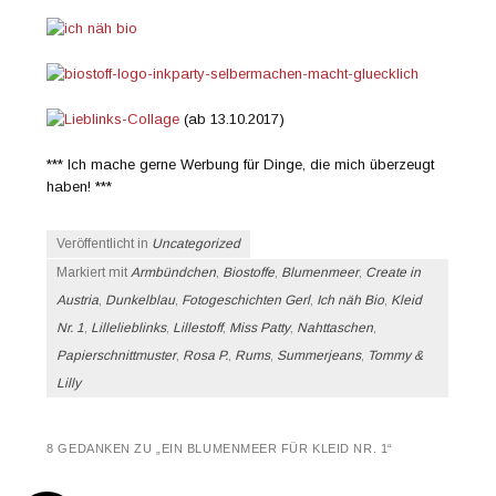
(ab 13.10.2017)
*** Ich mache gerne Werbung für Dinge, die mich überzeugt
haben! ***
Veröffentlicht in
Uncategorized
Markiert mit
Armbündchen
,
Biostoffe
,
Blumenmeer
,
Create in
Austria
,
Dunkelblau
,
Fotogeschichten Gerl
,
Ich näh Bio
,
Kleid
Nr. 1
,
Lillelieblinks
,
Lillestoff
,
Miss Patty
,
Nahttaschen
,
Papierschnittmuster
,
Rosa P.
,
Rums
,
Summerjeans
,
Tommy &
Lilly
8 GEDANKEN ZU „
EIN BLUMENMEER FÜR KLEID NR. 1
“