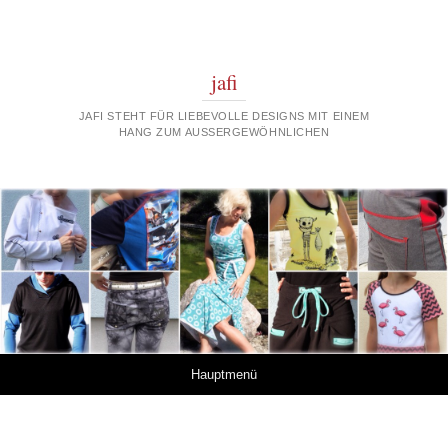
jafi
JAFI STEHT FÜR LIEBEVOLLE DESIGNS MIT EINEM
HANG ZUM AUSSERGEWÖHNLICHEN
Springe zum Inhalt
Hauptmenü