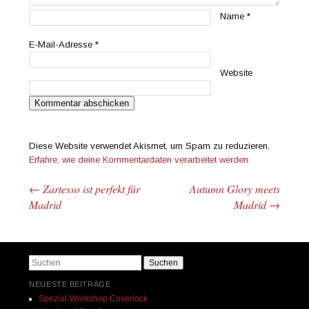
Name
*
E-Mail-Adresse
*
Website
Diese Website verwendet Akismet, um Spam zu reduzieren.
Erfahre, wie deine Kommentardaten verarbeitet werden.
←
Zartesso ist perfekt für
Autumn Glory meets
Beitrags-Navigation
Madrid
Madrid
→
Suchen
NEUESTE BEITRÄGE
Spezial-Workshop Coverlock