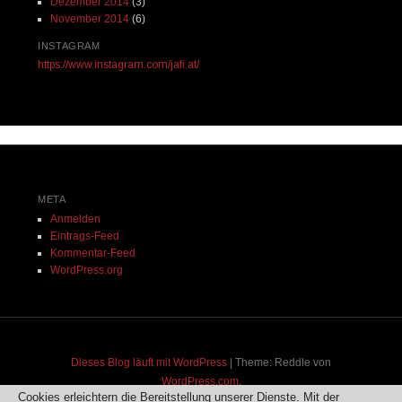
Dezember 2014
(3)
November 2014
(6)
INSTAGRAM
https://www.instagram.com/jafi.at/
META
Anmelden
Eintrags-Feed
Kommentar-Feed
WordPress.org
Dieses Blog läuft mit WordPress
|
Theme: Reddle von
WordPress.com
.
Cookies erleichtern die Bereitstellung unserer Dienste. Mit der