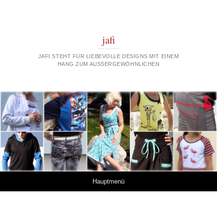
jafi
JAFI STEHT FÜR LIEBEVOLLE DESIGNS MIT EINEM
HANG ZUM AUSSERGEWÖHNLICHEN
Springe zum Inhalt
Hauptmenü