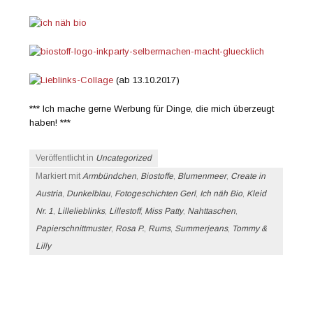
(ab 13.10.2017)
*** Ich mache gerne Werbung für Dinge, die mich überzeugt
haben! ***
Veröffentlicht in
Uncategorized
Markiert mit
Armbündchen
,
Biostoffe
,
Blumenmeer
,
Create in
Austria
,
Dunkelblau
,
Fotogeschichten Gerl
,
Ich näh Bio
,
Kleid
Nr. 1
,
Lillelieblinks
,
Lillestoff
,
Miss Patty
,
Nahttaschen
,
Papierschnittmuster
,
Rosa P.
,
Rums
,
Summerjeans
,
Tommy &
Lilly
Beitrags-Navigation