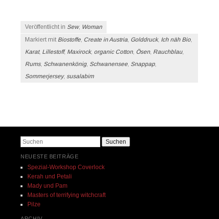
Veröffentlicht in
Sew
,
Woman
Markiert mit
Biostoffe
,
Create in Austria
,
Golddruck
,
Ich näh Bio
,
Karat
,
Lillestoff
,
Maxirock
,
organic Cotton
,
Ösen
,
Rauchblau
,
Rums
,
Schwanenkönig
,
Schwanensee
,
Snappap
,
Sommerjersey
,
susalabim
Beitrags-Navigation
Suchen
NEUESTE BEITRÄGE
Spezial-Workshop Coverlock
Kerah und Petali
Mady und Pam
Masters of terrifying witchcraft
Pilze
ARCHIV