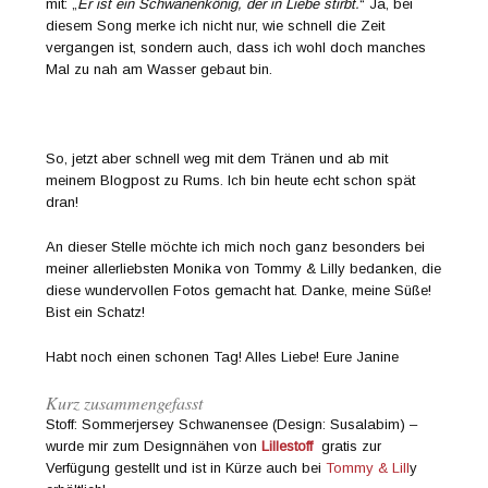
mit: „
Er ist ein Schwanenkönig, der in Liebe stirbt.
“ Ja, bei
diesem Song merke ich nicht nur, wie schnell die Zeit
vergangen ist, sondern auch, dass ich wohl doch manches
Mal zu nah am Wasser gebaut bin.
So, jetzt aber schnell weg mit dem Tränen und ab mit
meinem Blogpost zu Rums. Ich bin heute echt schon spät
dran!
An dieser Stelle möchte ich mich noch ganz besonders bei
meiner allerliebsten Monika von Tommy & Lilly bedanken, die
diese wundervollen Fotos gemacht hat. Danke, meine Süße!
Bist ein Schatz!
Habt noch einen schonen Tag! Alles Liebe! Eure Janine
Kurz zusammengefasst
Stoff: Sommerjersey Schwanensee (Design: Susalabim) –
wurde mir zum Designnähen von
Lillestoff
gratis zur
Verfügung gestellt und ist in Kürze auch bei
Tommy & Lill
y