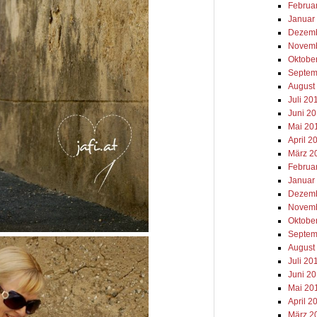
Februa
Januar
Dezemb
Novemb
Oktobe
Septem
August
Juli 20
Juni 2
Mai 20
April 2
März 2
Februa
Januar
Dezemb
Novemb
Oktobe
Septem
August
Juli 20
Juni 2
Mai 20
April 2
März 2