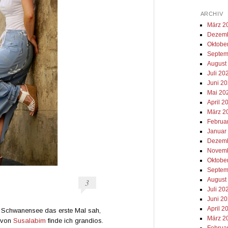
ARCHIV
März 2
Dezemb
Oktobe
Septem
August
Juli 20
Juni 2
Mai 20
April 2
März 2
Februa
Januar
Dezemb
Novemb
Oktobe
Septem
August
3
Juli 20
Juni 2
April 2
Schwanensee das erste Mal sah,
März 2
n von
Susalabim
finde ich grandios.
Februa