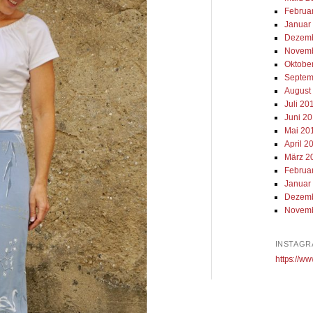
Februa
Januar
Dezemb
Novemb
Oktobe
Septem
August
Juli 20
Juni 2
Mai 20
April 2
März 2
Februa
Januar
Dezemb
Novemb
INSTAGR
https://ww