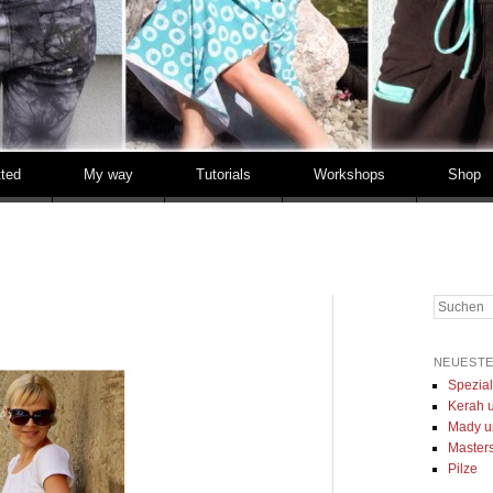
tted
My way
Tutorials
Workshops
Shop
Suchen
NEUESTE
Spezia
Kerah u
Mady u
Masters 
Pilze