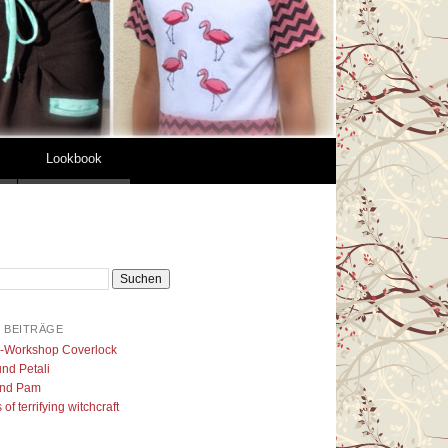
Lookbook
 BEITRÄGE
l-Workshop Coverlock
nd Petali
nd Pam
of terrifying witchcraft