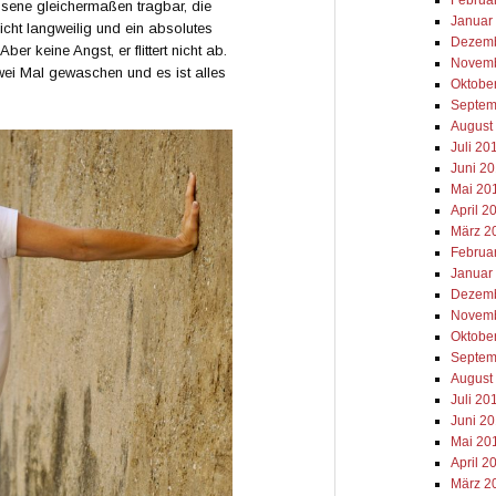
sene gleichermaßen tragbar, die
Januar
cht langweilig und ein absolutes
Dezemb
ber keine Angst, er flittert nicht ab.
Novemb
zwei Mal gewaschen und es ist alles
Oktobe
Septem
August
Juli 20
Juni 2
Mai 20
April 2
März 2
Februa
Januar
Dezemb
Novemb
Oktobe
Septem
August
Juli 20
Juni 2
Mai 20
April 2
März 2