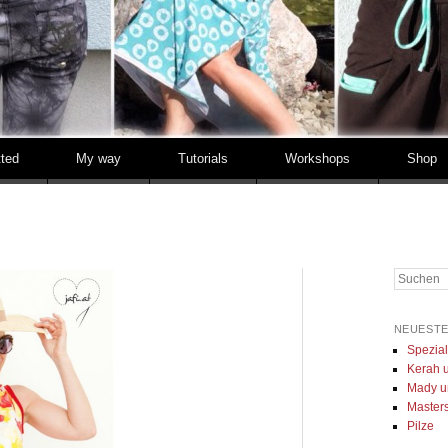
tted
My way
Tutorials
Workshops
Shop
Suchen
NEUESTE
Spezia
Kerah u
Mady u
Masters 
Pilze