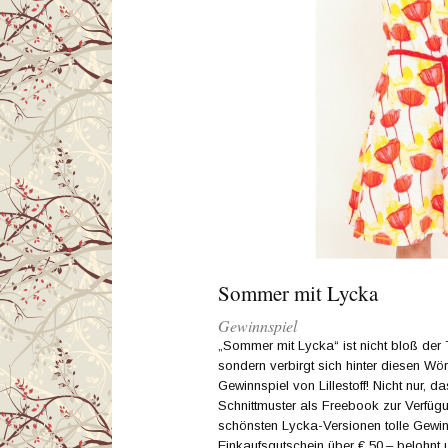
Sommer mit Lycka
Gewinnspiel
„Sommer mit Lycka“ ist nicht bloß der 
sondern verbirgt sich hinter diesen Wört
Gewinnspiel von Lillestoff! Nicht nur, das
Schnittmuster als Freebook zur Verfügun
schönsten Lycka-Versionen tolle Gewinn
Einkaufsgutschein über € 50,– belohnt u