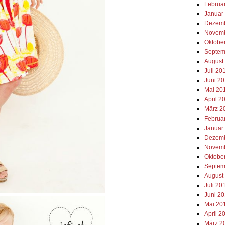
Februa
Januar
Dezemb
Novemb
Oktobe
Septem
August
Juli 20
Juni 2
Mai 20
April 2
März 2
Februa
Januar
Dezemb
Novemb
Oktobe
Septem
August
Juli 20
Juni 2
Mai 20
April 2
März 2