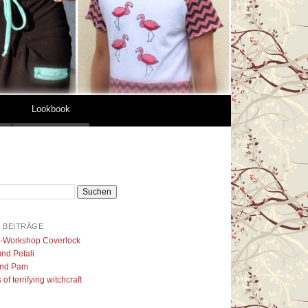
Lookbook
 BEITRÄGE
l-Workshop Coverlock
nd Petali
nd Pam
of terrifying witchcraft