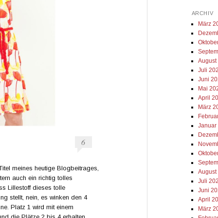
ARCHIV
März 2
Dezemb
Oktobe
Septem
August
Juli 20
Juni 2
Mai 20
April 2
März 2
Februa
Januar
Dezemb
6
Novemb
Oktobe
Septem
Titel meines heutige Blogbeitrages,
August
ern auch ein richtig tolles
Juli 20
s Lillestoff dieses tolle
Juni 2
g stellt, nein, es winken den 4
April 2
e. Platz 1 wird mit einem
März 2
nd die Plätze 2 bis 4 erhalten
Februa