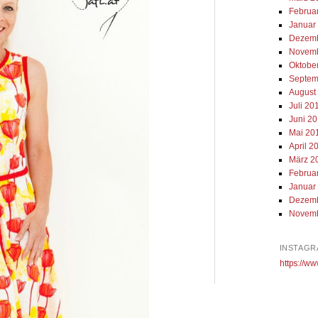
Februa
Januar
Dezemb
Novemb
Oktobe
Septem
August
Juli 20
Juni 2
Mai 20
April 2
März 2
Februa
Januar
Dezemb
Novemb
INSTAGR
https://ww