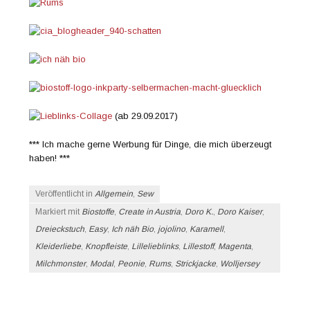
(ab 29.09.2017)
*** Ich mache gerne Werbung für Dinge, die mich überzeugt
haben! ***
Veröffentlicht in
Allgemein
,
Sew
Markiert mit
Biostoffe
,
Create in Austria
,
Doro K.
,
Doro Kaiser
,
Dreieckstuch
,
Easy
,
Ich näh Bio
,
jojolino
,
Karamell
,
Kleiderliebe
,
Knopfleiste
,
Lillelieblinks
,
Lillestoff
,
Magenta
,
Milchmonster
,
Modal
,
Peonie
,
Rums
,
Strickjacke
,
Wolljersey