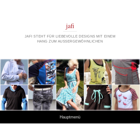
jafi
JAFI STEHT FÜR LIEBEVOLLE DESIGNS MIT EINEM
HANG ZUM AUSSERGEWÖHNLICHEN
Springe zum Inhalt
Hauptmenü