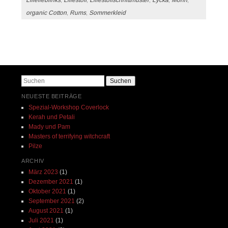
organic Cotton
,
Rums
,
Sommerkleid
Beitrags-Navigation
Suchen
NEUESTE BEITRÄGE
Spezial-Workshop Coverlock
Kerah und Petali
Mady und Pam
Masters of terrifying witchcraft
Pilze
ARCHIV
März 2023
(1)
Dezember 2021
(1)
Oktober 2021
(1)
September 2021
(2)
August 2021
(1)
Juli 2021
(1)