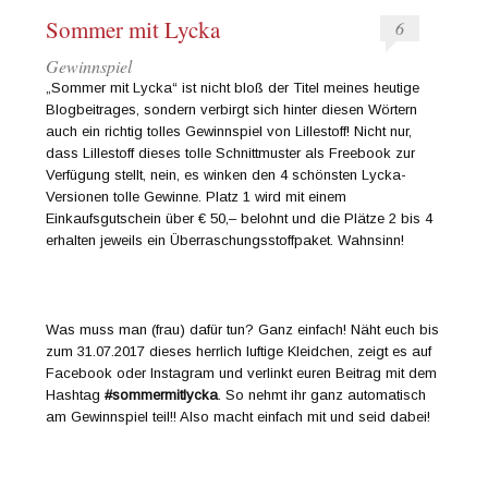
Sommer mit Lycka
6
Gewinnspiel
„Sommer mit Lycka“ ist nicht bloß der Titel meines heutige
Blogbeitrages, sondern verbirgt sich hinter diesen Wörtern
auch ein richtig tolles Gewinnspiel von Lillestoff! Nicht nur,
dass Lillestoff dieses tolle Schnittmuster als Freebook zur
Verfügung stellt, nein, es winken den 4 schönsten Lycka-
Versionen tolle Gewinne. Platz 1 wird mit einem
Einkaufsgutschein über € 50,– belohnt und die Plätze 2 bis 4
erhalten jeweils ein Überraschungsstoffpaket. Wahnsinn!
Was muss man (frau) dafür tun? Ganz einfach! Näht euch bis
zum 31.07.2017 dieses herrlich luftige Kleidchen, zeigt es auf
Facebook oder Instagram und verlinkt euren Beitrag mit dem
Hashtag
#sommermitlycka
. So nehmt ihr ganz automatisch
am Gewinnspiel teil!! Also macht einfach mit und seid dabei!