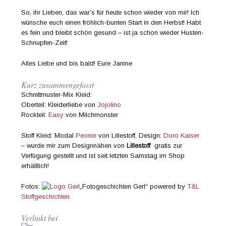
So, ihr Lieben, das war’s für heute schon wieder von mir! Ich
wünsche euch einen fröhlich-bunten Start in den Herbst! Habt
es fein und bleibt schön gesund – ist ja schon wieder Husten-
Schnupfen-Zeit!
Alles Liebe und bis bald! Eure Janine
Kurz zusammengefasst
Schnittmuster-Mix Kleid:
Oberteil: Kleiderliebe von
Jojolino
Rockteil:
Easy
von Milchmonster
Stoff Kleid: Modal
Peonie
von Lillestoff, Design:
Doro Kaiser
– wurde mir zum Designnähen von
Lillestoff
gratis zur
Verfügung gestellt und ist seit letzten Samstag im Shop
erhältlich!
Fotos:
„Fotogeschichten Gerl“ powered by
T&L
Stoffgeschichten
Verlinkt bei