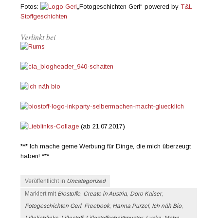
Fotos:
„Fotogeschichten Gerl“ powered by
T&L
Stoffgeschichten
Verlinkt bei
(ab 21.07.2017)
*** Ich mache gerne Werbung für Dinge, die mich überzeugt
haben! ***
Veröffentlicht in
Uncategorized
Markiert mit
Biostoffe
,
Create in Austria
,
Doro Kaiser
,
Fotogeschichten Gerl
,
Freebook
,
Hanna Purzel
,
Ich näh Bio
,
Lillelieblinks
,
Lillestoff
,
Lillestoffschnittmuster
,
Lycka
,
Mohn
,