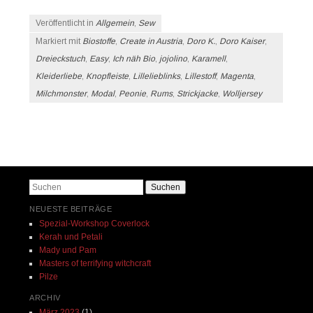
Veröffentlicht in
Allgemein
,
Sew
Markiert mit
Biostoffe
,
Create in Austria
,
Doro K.
,
Doro Kaiser
,
Dreieckstuch
,
Easy
,
Ich näh Bio
,
jojolino
,
Karamell
,
Kleiderliebe
,
Knopfleiste
,
Lillelieblinks
,
Lillestoff
,
Magenta
,
Milchmonster
,
Modal
,
Peonie
,
Rums
,
Strickjacke
,
Wolljersey
Beitrags-Navigation
Suchen
NEUESTE BEITRÄGE
Spezial-Workshop Coverlock
Kerah und Petali
Mady und Pam
Masters of terrifying witchcraft
Pilze
ARCHIV
März 2023
(1)