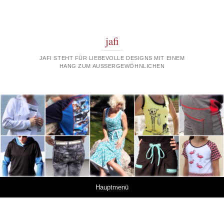
jafi
JAFI STEHT FÜR LIEBEVOLLE DESIGNS MIT EINEM
HANG ZUM AUSSERGEWÖHNLICHEN
Springe zum Inhalt
Hauptmenü