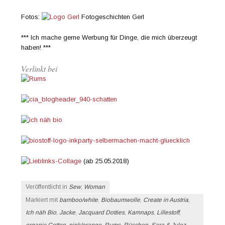
Fotos:
Fotogeschichten Gerl
*** Ich mache gerne Werbung für Dinge, die mich überzeugt
haben! ***
Verlinkt bei
(ab 25.05.2018)
Veröffentlicht in
Sew
,
Woman
Markiert mit
bamboo/white
,
Biobaumwolle
,
Create in Austria
,
Ich näh Bio
,
Jacke
,
Jacquard Dotties
,
Kamnaps
,
Lillestoff
,
organic Cotton
,
pink/orange
,
Rums
,
Rüschen
,
Sara & Julez
,