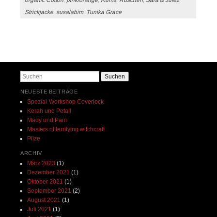
Strickjacke
,
susalabim
,
Tunika Grace
Beitrags-Navigation
Suchen
NEUESTE BEITRÄGE
Spezial-Workshop Coverlock
Kerah und Petali
Mady und Pam
Masters of terrifying witchcraft
Pilze
ARCHIV
März 2023
(1)
Dezember 2021
(1)
Oktober 2021
(1)
September 2021
(2)
August 2021
(1)
Juli 2021
(1)