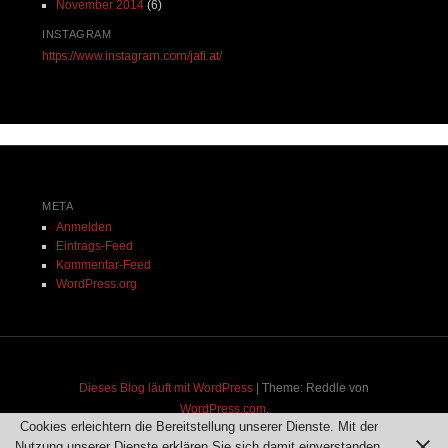
November 2014
(6)
INSTAGRAM
https://www.instagram.com/jafi.at/
META
Anmelden
Eintrags-Feed
Kommentar-Feed
WordPress.org
Dieses Blog läuft mit WordPress
|
Theme: Reddle von
WordPress.com
.
Cookies erleichtern die Bereitstellung unserer Dienste. Mit der
Nutzung unserer Dienste erklären Sie sich damit einverstanden,