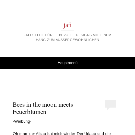
jafi
JAFI STEHT FÜR LIEBEVOLLE DESIGNS MIT EINEM
HANG ZUM AUSSERGEWÖHNLICHEN
Springe zum Inhalt
Hauptmenü
Bees in the moon meets
Feuerblumen
-Werbung-
Oh man, der Alltag hat mich wieder. Der Urlaub und die