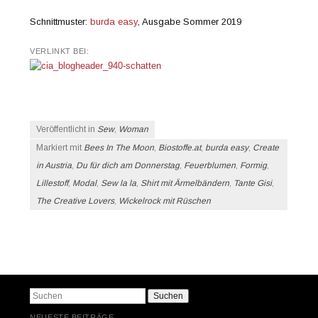
Schnittmuster:
burda easy
, Ausgabe Sommer 2019
VERLINKT BEI:
Veröffentlicht in
Sew
,
Woman
Markiert mit
Bees In The Moon
,
Biostoffe.at
,
burda easy
,
Create
in Austria
,
Du für dich am Donnerstag
,
Feuerblumen
,
Formig
,
Lillestoff
,
Modal
,
Sew la la
,
Shirt mit Ärmelbändern
,
Tante Gisi
,
The Creative Lovers
,
Wickelrock mit Rüschen
Beitrags-Navigation
Suchen
NEUESTE BEITRÄGE