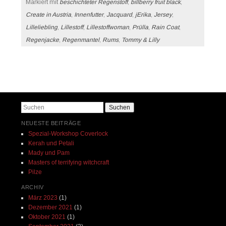
Markiert mit
beschichteter Regenstoff
,
billberry fruit black
,
Create in Austria
,
Innenfutter
,
Jacquard
,
jErika
,
Jersey
,
Lilleliebling
,
Lillestoff
,
Lillestoffwoman
,
Prülla
,
Rain Coat
,
Regenjacke
,
Regenmantel
,
Rums
,
Tommy & Lilly
Beitrags-Navigation
Suchen
NEUESTE BEITRÄGE
Spezial-Workshop Coverlock
Kerah und Petali
Mady und Pam
Masters of terrifying witchcraft
Pilze
ARCHIV
März 2023
(1)
Dezember 2021
(1)
Oktober 2021
(1)