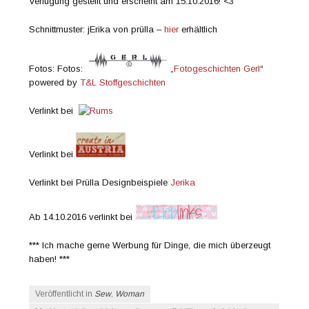
Verfügung gestellt und erscheint am 15.10.2016! <3
Schnittmuster: jErika von prülla –
hier
erhältlich
Fotos: Fotos:
„
Fotogeschichten Gerl
“
powered by
T&L Stoffgeschichten
Verlinkt bei
Verlinkt bei
Verlinkt bei Prülla Designbeispiele
Jerika
Ab 14.10.2016 verlinkt bei
*** Ich mache gerne Werbung für Dinge, die mich überzeugt
haben! ***
Veröffentlicht in
Sew
,
Woman