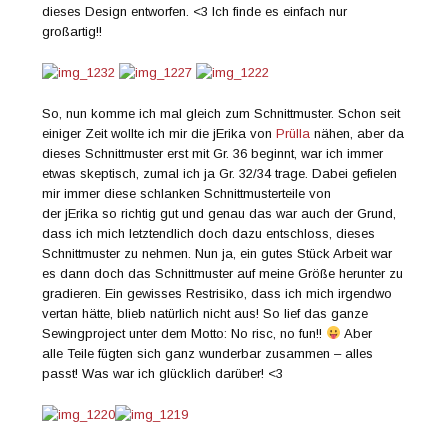
dieses Design entworfen. <3 Ich finde es einfach nur
großartig!!
So, nun komme ich mal gleich zum Schnittmuster. Schon seit
einiger Zeit wollte ich mir die jErika von
Prülla
nähen, aber da
dieses Schnittmuster erst mit Gr. 36 beginnt, war ich immer
etwas skeptisch, zumal ich ja Gr. 32/34 trage. Dabei gefielen
mir immer diese schlanken Schnittmusterteile von
der jErika so richtig gut und genau das war auch der Grund,
dass ich mich letztendlich doch dazu entschloss, dieses
Schnittmuster zu nehmen. Nun ja, ein gutes Stück Arbeit war
es dann doch das Schnittmuster auf meine Größe herunter zu
gradieren. Ein gewisses Restrisiko, dass ich mich irgendwo
vertan hätte, blieb natürlich nicht aus! So lief das ganze
Sewingproject unter dem Motto: No risc, no fun!!
Aber
alle Teile fügten sich ganz wunderbar zusammen – alles
passt! Was war ich glücklich darüber! <3