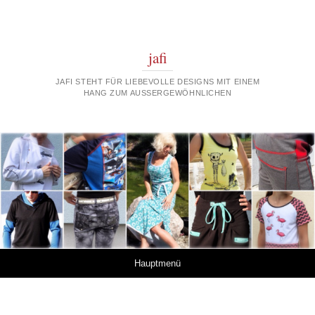
jafi
JAFI STEHT FÜR LIEBEVOLLE DESIGNS MIT EINEM
HANG ZUM AUSSERGEWÖHNLICHEN
Springe zum Inhalt
Hauptmenü