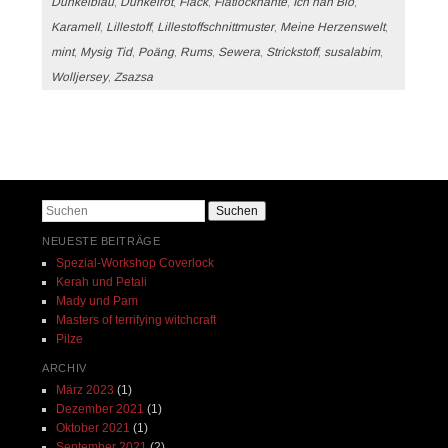
Dunkelblau
,
Dunkelrot
,
Fläck
,
Flatlocknähte
,
Ich näh Bio
,
Karamell
,
Lillestoff
,
Lillestoffschnittmuster
,
Meine Herzenswelt
,
mint
,
Mysig Tid
,
Poäng
,
Rums
,
Sewera
,
Strickstoff
,
susalabim
,
Wolljersey
,
Zsazsa
Beitrags-Navigation
Suchen
NEUESTE BEITRÄGE
Spezial-Workshop Coverlock
Kerah und Petali
Mady und Pam
Masters of terrifying witchcraft
Pilze
ARCHIV
März 2023
(1)
Dezember 2021
(1)
Oktober 2021
(1)
September 2021
(2)