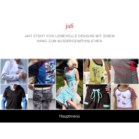
jafi
JAFI STEHT FÜR LIEBEVOLLE DESIGNS MIT EINEM
HANG ZUM AUSSERGEWÖHNLICHEN
Springe zum Inhalt
Hauptmenü