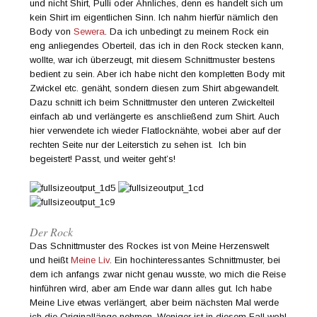
und nicht Shirt, Pulli oder Ähnliches, denn es handelt sich um
kein Shirt im eigentlichen Sinn. Ich nahm hierfür nämlich den
Body von
Sewera
. Da ich unbedingt zu meinem Rock ein
eng anliegendes Oberteil, das ich in den Rock stecken kann,
wollte, war ich überzeugt, mit diesem Schnittmuster bestens
bedient zu sein. Aber ich habe nicht den kompletten Body mit
Zwickel etc. genäht, sondern diesen zum Shirt abgewandelt.
Dazu schnitt ich beim Schnittmuster den unteren Zwickelteil
einfach ab und verlängerte es anschließend zum Shirt. Auch
hier verwendete ich wieder Flatlocknähte, wobei aber auf der
rechten Seite nur der Leiterstich zu sehen ist. Ich bin
begeistert! Passt, und weiter geht’s!
Der Rock
Das Schnittmuster des Rockes ist von Meine Herzenswelt
und heißt
Meine Liv
. Ein hochinteressantes Schnittmuster, bei
dem ich anfangs zwar nicht genau wusste, wo mich die Reise
hinführen wird, aber am Ende war dann alles gut. Ich habe
Meine Live etwas verlängert, aber beim nächsten Mal werde
ich die Originallänge nehmen. Weniger ist in diesem Fall wohl