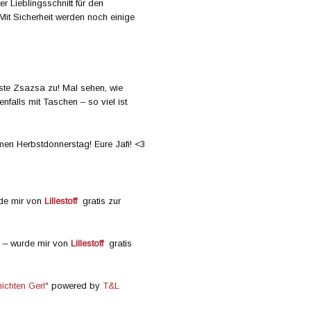
er Lieblingsschnitt für den
it Sicherheit werden noch einige
hste Zsazsa zu! Mal sehen, wie
nfalls mit Taschen – so viel ist
en Herbstdonnerstag! Eure Jafi! <3
rde mir von
Lillestoff
gratis zur
– wurde mir von
Lillestoff
gratis
ichten Gerl
“ powered by
T&L