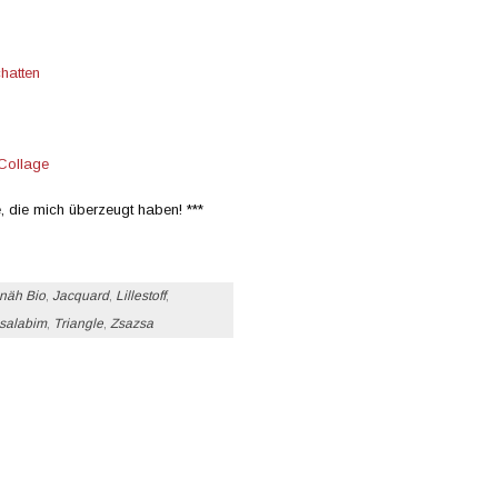
, die mich überzeugt haben! ***
 näh Bio
,
Jacquard
,
Lillestoff
,
salabim
,
Triangle
,
Zsazsa