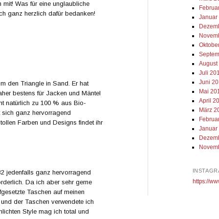
 mit! Was für eine unglaubliche
Februa
ich ganz herzlich dafür bedanken!
Januar
Dezemb
Novemb
Oktobe
Septem
August
Juli 20
Juni 2
m den Triangle in Sand. Er hat
Mai 20
aher bestens für Jacken und Mäntel
April 2
ht natürlich zu 100 % aus Bio-
März 2
t sich ganz hervorragend
Februa
 tollen Farben und Designs findet ihr
Januar
Dezemb
Novemb
INSTAGR
32 jedenfalls ganz hervorragend
https://ww
rderlich. Da ich aber sehr gerne
ufgesetzte Taschen auf meinen
 und der Taschen verwendete ich
lichten Style mag ich total und