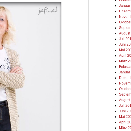
Januar
Dezemb
Novemb
Oktobe
Septem
August
Juli 20
Juni 2
Mai 20
April 2
März 2
Februa
Januar
Dezemb
Novemb
Oktobe
Septem
August
Juli 20
Juni 2
Mai 20
April 2
März 2