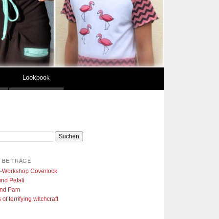
Lookbook
 BEITRÄGE
l-Workshop Coverlock
nd Petali
nd Pam
of terrifying witchcraft