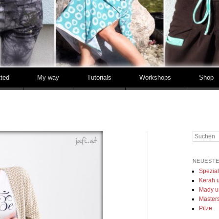
tted
My way
Tutorials
Workshops
Shop
Suchen
NEUESTE
Spezia
Kerah u
Mady u
Masters 
Pilze