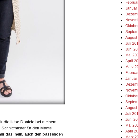
Februa
Januar
Dezemb
Novemb
Oktobe
Septem
August
Juli 20
Juni 2
Mai 20
April 2
März 2
Februa
Januar
Dezemb
Novemb
Oktobe
Septem
August
Juli 20
Juni 2
ir die liebe Daniele bei meinem
Mai 20
Schnittmuster für den Mantel
April 2
nur das, nein, auch den passenden
März 2