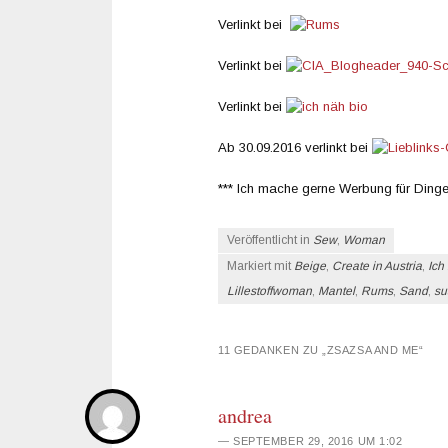
Verlinkt bei
Verlinkt bei
Verlinkt bei
Ab 30.09.2016 verlinkt bei
*** Ich mache gerne Werbung für Dinge
Veröffentlicht in
Sew
,
Woman
Markiert mit
Beige
,
Create in Austria
,
Ich
Lillestoffwoman
,
Mantel
,
Rums
,
Sand
,
su
11 GEDANKEN ZU „
ZSAZSA AND ME
“
andrea
SEPTEMBER 29, 2016 UM 1:02