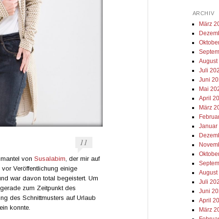
ARCHIV
März 2
Dezemb
Oktobe
Septem
August
Juli 20
Juni 2
Mai 20
April 2
März 2
Februa
Januar
Dezemb
11
Novemb
Oktobe
smantel von
Susalabim
, der mir auf
Septem
 vor Veröffentlichung einige
August
d war davon total begeistert. Um
Juli 20
h gerade zum Zeitpunkt des
Juni 2
ung des Schnittmusters auf Urlaub
April 2
ein konnte.
März 2
Februa