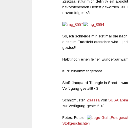
Zsazsa ist für mich definitiv ein absolut
bevorstehenden Herbst geworden. <3 M
davon folgen!<3
So, ich schneide mir jetzt mal die näc
diese im Endeffekt aussehen wird – jede
gewiss!!
Habt noch einen feinen wunderbar warm
Kurz zusammengefasst:
Stoff: Jacquard Triangle in Sand – wu
Verfügung gestellt! <3
Schnittmuster:
Zsazsa
von
SUSAlabim
zur Verfügung gestellt! <3
Fotos: Fotos:
„
Fotogesch
Stoffgeschichten