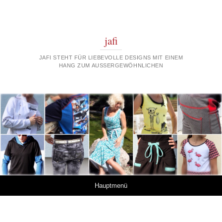
jafi
JAFI STEHT FÜR LIEBEVOLLE DESIGNS MIT EINEM
HANG ZUM AUSSERGEWÖHNLICHEN
Springe zum Inhalt
Hauptmenü