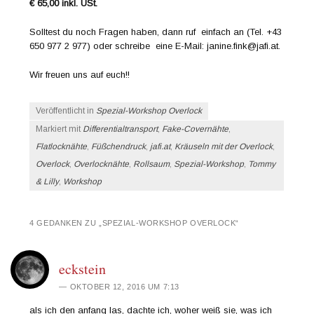
€ 65,00 inkl. USt.
Solltest du noch Fragen haben, dann ruf einfach an (Tel. +43
650 977 2 977) oder schreibe eine E-Mail: janine.fink@jafi.at.
Wir freuen uns auf euch!!
Veröffentlicht in
Spezial-Workshop Overlock
Markiert mit
Differentialtransport
,
Fake-Covernähte
,
Flatlocknähte
,
Füßchendruck
,
jafi.at
,
Kräuseln mit der Overlock
,
Overlock
,
Overlocknähte
,
Rollsaum
,
Spezial-Workshop
,
Tommy
& Lilly
,
Workshop
4 GEDANKEN ZU „
SPEZIAL-WORKSHOP OVERLOCK
“
eckstein
OKTOBER 12, 2016 UM 7:13
als ich den anfang las, dachte ich, woher weiß sie, was ich