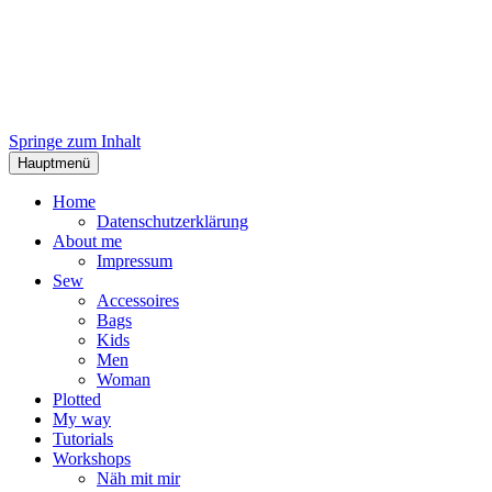
Springe zum Inhalt
Hauptmenü
Home
Datenschutzerklärung
About me
Impressum
Sew
Accessoires
Bags
Kids
Men
Woman
Plotted
My way
Tutorials
Workshops
Näh mit mir