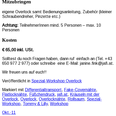
Mitzubringen
eigene Overlock samt Bedienungsanleitung, Zubehör (kleiner
Schraubendreher, Pinzette etc.)
Achtung:
TeilnehmerInnen mind. 5 Personen – max. 10
Personen
Kosten
€ 65,00 inkl. USt.
Solltest du noch Fragen haben, dann ruf einfach an (Tel. +43
650 977 2 977) oder schreibe eine E-Mail: janine.fink@jafi.at.
Wir freuen uns auf euch!!
Veröffentlicht in
Spezial-Workshop Overlock
Markiert mit
Differentialtransport
,
Fake-Covernähte
,
Flatlocknähte
,
Füßchendruck
,
jafi.at
,
Kräuseln mit der
Overlock
,
Overlock
,
Overlocknähte
,
Rollsaum
,
Spezial-
Workshop
,
Tommy & Lilly
,
Workshop
Okt.
·
11