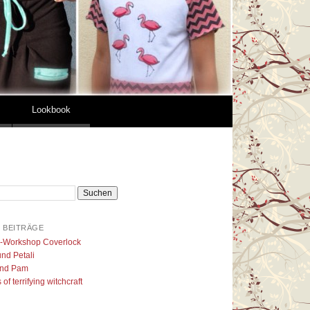
Lookbook
 BEITRÄGE
l-Workshop Coverlock
nd Petali
nd Pam
of terrifying witchcraft