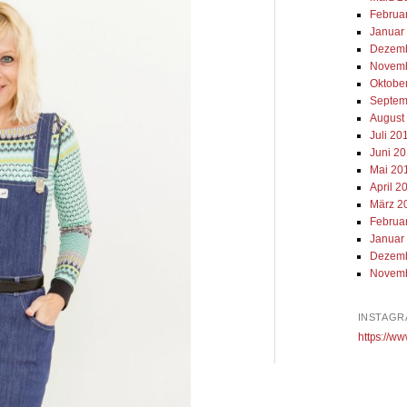
Februa
Januar
Dezemb
Novemb
Oktobe
Septem
August
Juli 20
Juni 2
Mai 20
April 2
März 2
Februa
Januar
Dezemb
Novemb
INSTAGR
https://ww