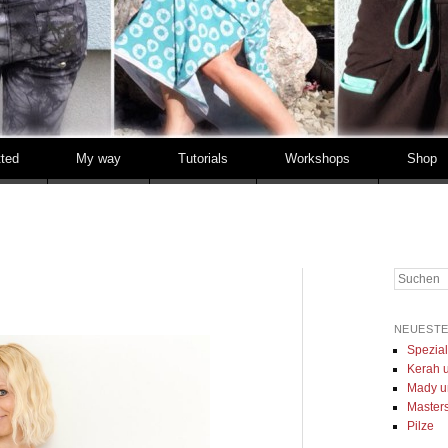
tted
My way
Tutorials
Workshops
Shop
Suchen
NEUESTE
Spezia
Kerah u
Mady u
Masters 
Pilze