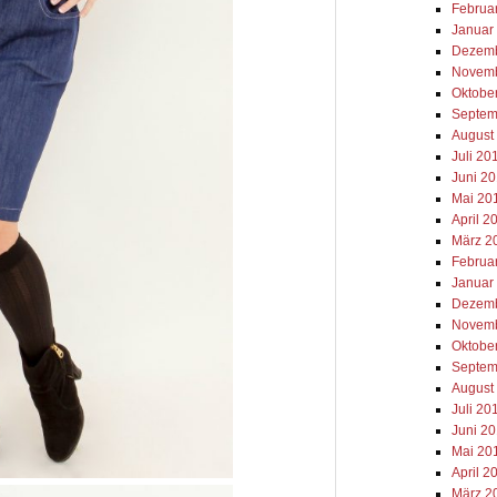
Februa
Januar
Dezemb
Novemb
Oktobe
Septem
August
Juli 20
Juni 2
Mai 20
April 2
März 2
Februa
Januar
Dezemb
Novemb
Oktobe
Septem
August
Juli 20
Juni 2
Mai 20
April 2
März 2