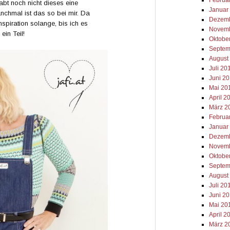
bt noch nicht dieses eine
Januar
nchmal ist das so bei mir. Da
Dezemb
spiration solange, bis ich es
Novemb
ein Teil!
Oktobe
Septem
August
Juli 20
Juni 2
Mai 20
April 2
März 2
Februa
Januar
Dezemb
Novemb
Oktobe
Septem
August
Juli 20
Juni 2
Mai 20
April 2
März 2