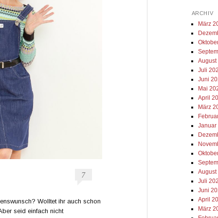
ARCHIV
März 2
Dezemb
Oktobe
Septem
August
Juli 20
Juni 2
Mai 20
April 2
März 2
Februa
Januar
Dezemb
Novemb
Oktobe
Septem
August
7
Juli 20
Juni 2
April 2
enswunsch? Wolltet ihr auch schon
März 2
er seid einfach nicht
Februa