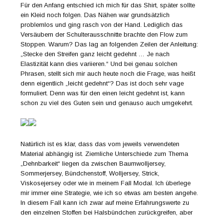
Für den Anfang entschied ich mich für das Shirt, später sollte
ein Kleid noch folgen. Das Nähen war grundsätzlich
problemlos und ging rasch von der Hand. Lediglich das
Versäubern der Schulterausschnitte brachte den Flow zum
Stoppen. Warum? Das lag an folgenden Zeilen der Anleitung:
„Stecke den Streifen ganz leicht gedehnt … Je nach
Elastizität kann dies variieren.“ Und bei genau solchen
Phrasen, stellt sich mir auch heute noch die Frage, was heißt
denn eigentlich „leicht gedehnt“? Das ist doch sehr vage
formuliert. Denn was für den einen leicht gedehnt ist, kann
schon zu viel des Guten sein und genauso auch umgekehrt.
Natürlich ist es klar, dass das vom jeweils verwendeten
Material abhängig ist. Ziemliche Unterschiede zum Thema
„Dehnbarkeit“ liegen da zwischen Baumwolljersey,
Sommerjersey, Bündchenstoff, Wolljersey, Strick,
Viskosejersey oder wie in meinem Fall Modal. Ich überlege
mir immer eine Strategie, wie ich so etwas am besten angehe.
In diesem Fall kann ich zwar auf meine Erfahrungswerte zu
den einzelnen Stoffen bei Halsbündchen zurückgreifen, aber