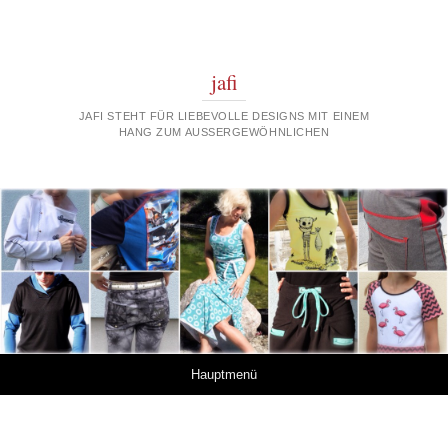
jafi
JAFI STEHT FÜR LIEBEVOLLE DESIGNS MIT EINEM
HANG ZUM AUSSERGEWÖHNLICHEN
Springe zum Inhalt
Hauptmenü