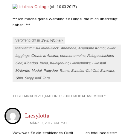
(ab 10.03.2017)
*** Ich mache gerne Werbung für Dinge, die mich überzeugt
haben! ***
Veröffentlicht in
Sew
,
Woman
Markiert mit
A-Linien-Rock
,
Anemone
,
Anemone Kombi
,
biker
leggings
,
Create in Austria
,
enemenemeins
,
Fotogeschichten
Gerl
,
Kibadoo
,
Kleid
,
Kluntjebunt
,
Lillelieblinks
,
Lillestoff
,
MAtordis
,
Modal
,
Pattydoo
,
Rums
,
Schulter-Cut-Out
,
Schwarz
,
Shirt
,
Steppstoff
,
Tara
11 GEDANKEN ZU „
MATORDIS UND MODAL ANEMONE
“
Liesylotta
MÄRZ 9, 2017 UM 7:31
Wow was für ein strahlendes Outfit………ich total begeistert.