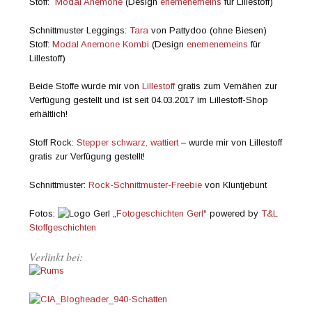
Stoff:
Modal Anemone
(Design
enemenemeins
für Lillestoff)
Schnittmuster Leggings:
Tara
von Pattydoo (ohne Biesen)
Stoff:
Modal Anemone Kombi
(Design
enemenemeins
für
Lillestoff)
Beide Stoffe wurde mir von
Lillestoff
gratis zum Vernähen zur
Verfügung gestellt und ist seit 04.03.2017 im Lillestoff-Shop
erhältlich!
Stoff Rock:
Stepper schwarz, wattiert
– wurde mir von Lillestoff
gratis zur Verfügung gestellt!
Schnittmuster:
Rock-Schnittmuster-Freebie
von Kluntjebunt
Fotos:
„
Fotogeschichten Gerl
“ powered by
T&L
Stoffgeschichten
Verlinkt bei: