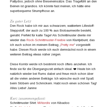
Pattydoo, jedoch ohne Bieseneinsätze. Das Tragefühl an den
Beinen ist grandios. Ich könnte fast meinen, ich hätte eine
superbequeme Strumpfhose an.
Zu guter Letzt
Den Rock habe ich mir aus schwarzem, wattiertem Lillestoff-
Steppstoff, der auch zu 100 % aus Biobaumwolle besteht,
genäht. Perfekt für kalte Tage! Als Schnittmuster diente mir
wieder das
Rock-Schnittmuster-Freebie
von Kluntjebunt, das
ich euch schon im meinem Beitrag „
Pretty me
“ vorgestellt
habe. Diesen Rock werde ich euch demnächst noch in einem
weiteren Beitrag etwas näher zeigen.
Diese Kombi werde ich bestimmt noch öfters anziehen. Ich
finde sie für die Übergangszeit einfach ideal. ❤️ Heute bin ich
natürlich wieder bei Rums dabei und freue mich schon über
all die vielen anderen Beiträge. Ich wünsche euch viel Spaß
beim Stöbern und Schmökern. Habt noch einen schönen Tag!
Alles Liebe! Janine
Kurz zusammengefasst:
Schnittmuster Shirt:
MAtordis
von Kibadoo