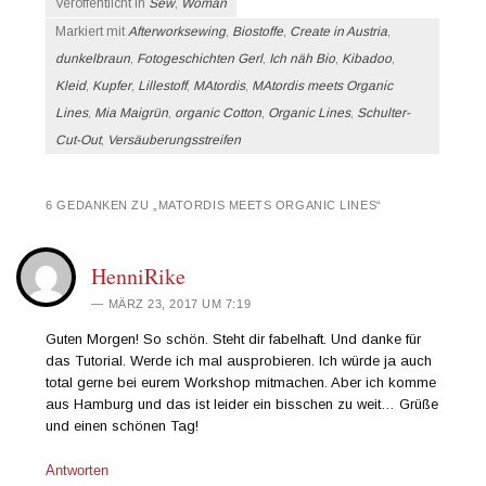
Veröffentlicht in
Sew
,
Woman
Markiert mit
Afterworksewing
,
Biostoffe
,
Create in Austria
,
dunkelbraun
,
Fotogeschichten Gerl
,
Ich näh Bio
,
Kibadoo
,
Kleid
,
Kupfer
,
Lillestoff
,
MAtordis
,
MAtordis meets Organic
Lines
,
Mia Maigrün
,
organic Cotton
,
Organic Lines
,
Schulter-
Cut-Out
,
Versäuberungsstreifen
6 GEDANKEN ZU „
MATORDIS MEETS ORGANIC LINES
“
HenniRike
MÄRZ 23, 2017 UM 7:19
Guten Morgen! So schön. Steht dir fabelhaft. Und danke für
das Tutorial. Werde ich mal ausprobieren. Ich würde ja auch
total gerne bei eurem Workshop mitmachen. Aber ich komme
aus Hamburg und das ist leider ein bisschen zu weit… Grüße
und einen schönen Tag!
Antworten