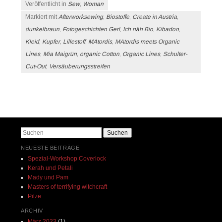
Veröffentlicht in
Sew
,
Woman
Markiert mit
Afterworksewing
,
Biostoffe
,
Create in Austria
,
dunkelbraun
,
Fotogeschichten Gerl
,
Ich näh Bio
,
Kibadoo
,
Kleid
,
Kupfer
,
Lillestoff
,
MAtordis
,
MAtordis meets Organic
Lines
,
Mia Maigrün
,
organic Cotton
,
Organic Lines
,
Schulter-
Cut-Out
,
Versäuberungsstreifen
Beitrags-Navigation
Suchen
NEUESTE BEITRÄGE
Spezial-Workshop Coverlock
Kerah und Petali
Mady und Pam
Masters of terrifying witchcraft
Pilze
ARCHIV
März 2023
(1)