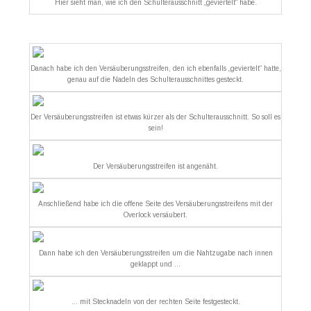
Hier sieht man, wie ich den Schulterausschnitt „geviertelt“ habe.
Danach habe ich den Versäuberungsstreifen, den ich ebenfalls „geviertelt“ hatte,
genau auf die Nadeln des Schulterausschnittes gesteckt.
Der Versäuberungsstreifen ist etwas kürzer als der Schulterausschnitt. So soll es
sein!
Der Versäuberungsstreifen ist angenäht.
Anschließend habe ich die offene Seite des Versäuberungsstreifens mit der
Overlock versäubert.
Dann habe ich den Versäuberungsstreifen um die Nahtzugabe nach innen
geklappt und …
… mit Stecknadeln von der rechten Seite festgesteckt.