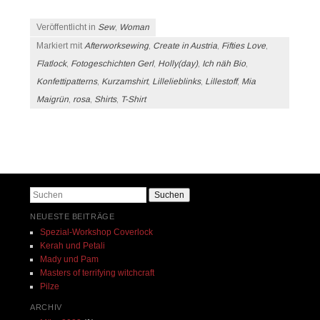
Veröffentlicht in
Sew
,
Woman
Markiert mit
Afterworksewing
,
Create in Austria
,
Fifties Love
,
Flatlock
,
Fotogeschichten Gerl
,
Holly(day)
,
Ich näh Bio
,
Konfettipatterns
,
Kurzamshirt
,
Lillelieblinks
,
Lillestoff
,
Mia
Maigrün
,
rosa
,
Shirts
,
T-Shirt
Beitrags-Navigation
Suchen
NEUESTE BEITRÄGE
Spezial-Workshop Coverlock
Kerah und Petali
Mady und Pam
Masters of terrifying witchcraft
Pilze
ARCHIV