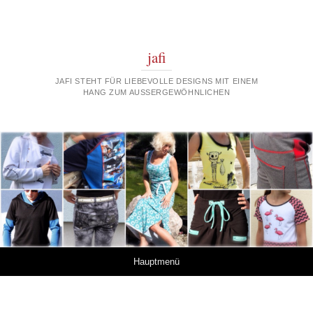
jafi
JAFI STEHT FÜR LIEBEVOLLE DESIGNS MIT EINEM
HANG ZUM AUSSERGEWÖHNLICHEN
Springe zum Inhalt
Hauptmenü