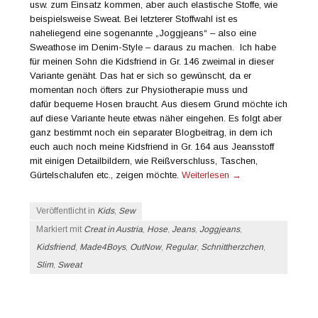
usw. zum Einsatz kommen, aber auch elastische Stoffe, wie
beispielsweise Sweat. Bei letzterer Stoffwahl ist es
naheliegend eine sogenannte „Joggjeans“ – also eine
Sweathose im Denim-Style – daraus zu machen. Ich habe
für meinen Sohn die Kidsfriend in Gr. 146 zweimal in dieser
Variante genäht. Das hat er sich so gewünscht, da er
momentan noch öfters zur Physiotherapie muss und
dafür bequeme Hosen braucht. Aus diesem Grund möchte ich
auf diese Variante heute etwas näher eingehen. Es folgt aber
ganz bestimmt noch ein separater Blogbeitrag, in dem ich
euch auch noch meine Kidsfriend in Gr. 164 aus Jeansstoff
mit einigen Detailbildern, wie Reißverschluss, Taschen,
Gürtelschalufen etc., zeigen möchte.
Weiterlesen
→
Veröffentlicht in
Kids
,
Sew
Markiert mit
Creat in Austria
,
Hose
,
Jeans
,
Joggjeans
,
Kidsfriend
,
Made4Boys
,
OutNow
,
Regular
,
Schnittherzchen
,
Slim
,
Sweat