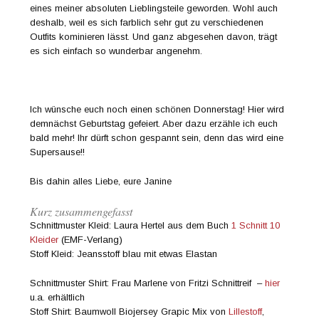
eines meiner absoluten Lieblingsteile geworden. Wohl auch
deshalb, weil es sich farblich sehr gut zu verschiedenen
Outfits kominieren lässt. Und ganz abgesehen davon, trägt
es sich einfach so wunderbar angenehm.
Ich wünsche euch noch einen schönen Donnerstag! Hier wird
demnächst Geburtstag gefeiert. Aber dazu erzähle ich euch
bald mehr! Ihr dürft schon gespannt sein, denn das wird eine
Supersause!!
Bis dahin alles Liebe, eure Janine
Kurz zusammengefasst
Schnittmuster Kleid: Laura Hertel aus dem Buch
1 Schnitt 10
Kleider
(EMF-Verlang)
Stoff Kleid: Jeansstoff blau mit etwas Elastan
Schnittmuster Shirt: Frau Marlene von Fritzi Schnittreif –
hier
u.a. erhältlich
Stoff Shirt: Baumwoll Biojersey Grapic Mix von
Lillestoff
,