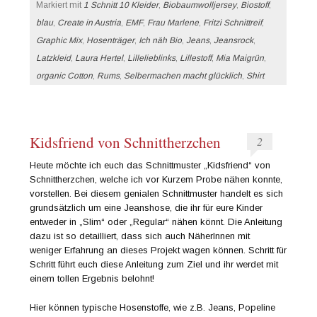
Markiert mit
1 Schnitt 10 Kleider
,
Biobaumwolljersey
,
Biostoff
,
blau
,
Create in Austria
,
EMF
,
Frau Marlene
,
Fritzi Schnittreif
,
Graphic Mix
,
Hosenträger
,
Ich näh Bio
,
Jeans
,
Jeansrock
,
Latzkleid
,
Laura Hertel
,
Lillelieblinks
,
Lillestoff
,
Mia Maigrün
,
organic Cotton
,
Rums
,
Selbermachen macht glücklich
,
Shirt
Kidsfriend von Schnittherzchen
2
Heute möchte ich euch das Schnittmuster „Kidsfriend“ von
Schnittherzchen, welche ich vor Kurzem Probe nähen konnte,
vorstellen. Bei diesem genialen Schnittmuster handelt es sich
grundsätzlich um eine Jeanshose, die ihr für eure Kinder
entweder in „Slim“ oder „Regular“ nähen könnt. Die Anleitung
dazu ist so detailliert, dass sich auch NäherInnen mit
weniger Erfahrung an dieses Projekt wagen können. Schritt für
Schritt führt euch diese Anleitung zum Ziel und ihr werdet mit
einem tollen Ergebnis belohnt!
Hier können typische Hosenstoffe, wie z.B. Jeans, Popeline