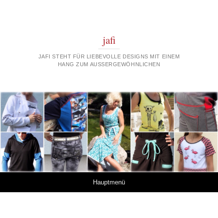
jafi
JAFI STEHT FÜR LIEBEVOLLE DESIGNS MIT EINEM
HANG ZUM AUSSERGEWÖHNLICHEN
Springe zum Inhalt
Hauptmenü