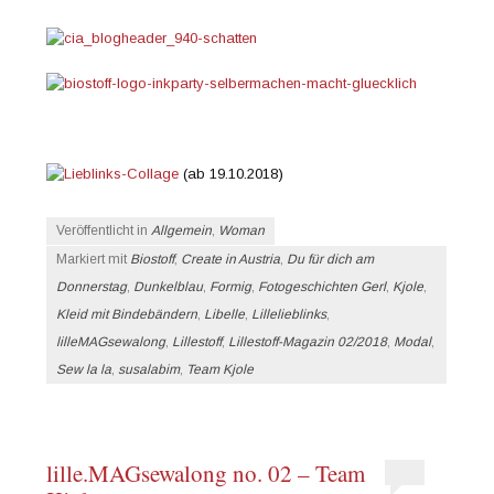
(ab 19.10.2018)
Veröffentlicht in
Allgemein
,
Woman
Markiert mit
Biostoff
,
Create in Austria
,
Du für dich am
Donnerstag
,
Dunkelblau
,
Formig
,
Fotogeschichten Gerl
,
Kjole
,
Kleid mit Bindebändern
,
Libelle
,
Lillelieblinks
,
lilleMAGsewalong
,
Lillestoff
,
Lillestoff-Magazin 02/2018
,
Modal
,
Sew la la
,
susalabim
,
Team Kjole
lille.MAGsewalong no. 02 – Team