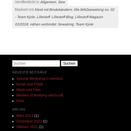
Veröffentlicht in
Allgemein
,
Sew
Markiert mit
Kleid mit Bindebändern
,
lille.MAGsewalong no. 02
- Team Kjole
,
Lillestoff
,
Lillestoff-Blog
,
Lillestoff-Magazin
02/2018
,
nähen verbindet
,
Sewalong
,
Team Kjole
Beitrags-Navigation
Suchen
NEUESTE BEITRÄGE
Spezial-Workshop Coverlock
Kerah und Petali
Mady und Pam
Masters of terrifying witchcraft
Pilze
ARCHIV
März 2023
(1)
Dezember 2021
(1)
Oktober 2021
(1)