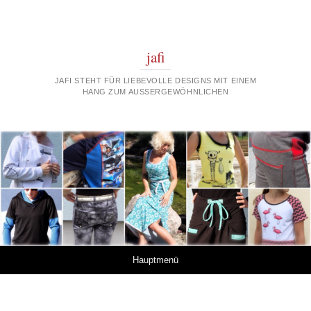
jafi
JAFI STEHT FÜR LIEBEVOLLE DESIGNS MIT EINEM
HANG ZUM AUSSERGEWÖHNLICHEN
Springe zum Inhalt
Hauptmenü