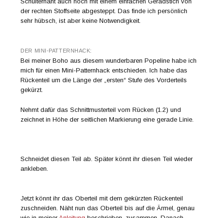
Schulternaht auch noch mit einem einfachen Geradstich von
der rechten Stoffseite abgesteppt. Das finde ich persönlich
sehr hübsch, ist aber keine Notwendigkeit.
DER MINI-PATTERNHACK:
Bei meiner Boho aus diesem wunderbaren Popeline habe ich
mich für einen Mini-Patternhack entschieden. Ich habe das
Rückenteil um die Länge der „ersten“ Stufe des Vorderteils
gekürzt.
Nehmt dafür das Schnittmusterteil vom Rücken (1.2) und
zeichnet in Höhe der seitlichen Markierung eine gerade Linie.
Schneidet diesen Teil ab. Später könnt ihr diesen Teil wieder
ankleben.
Jetzt könnt ihr das Oberteil mit dem gekürzten Rückenteil
zuschneiden. Näht nun das Oberteil bis auf die Ärmel, genau
wie in meiner
Anleitung
beschrieben, zusammen. Danach