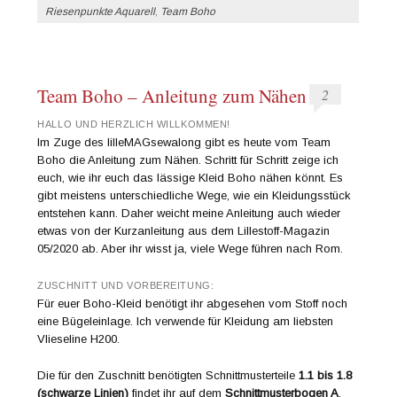
Riesenpunkte Aquarell
,
Team Boho
Team Boho – Anleitung zum Nähen
2
HALLO UND HERZLICH WILLKOMMEN!
Im Zuge des lilleMAGsewalong gibt es heute vom Team
Boho die Anleitung zum Nähen. Schritt für Schritt zeige ich
euch, wie ihr euch das lässige Kleid Boho nähen könnt. Es
gibt meistens unterschiedliche Wege, wie ein Kleidungsstück
entstehen kann. Daher weicht meine Anleitung auch wieder
etwas von der Kurzanleitung aus dem Lillestoff-Magazin
05/2020 ab. Aber ihr wisst ja, viele Wege führen nach Rom.
ZUSCHNITT UND VORBEREITUNG:
Für euer Boho-Kleid benötigt ihr abgesehen vom Stoff noch
eine Bügeleinlage. Ich verwende für Kleidung am liebsten
Vlieseline H200.
Die für den Zuschnitt benötigten Schnittmusterteile
1.1 bis 1.8
(schwarze Linien)
findet ihr auf dem
Schnittmusterbogen A
.