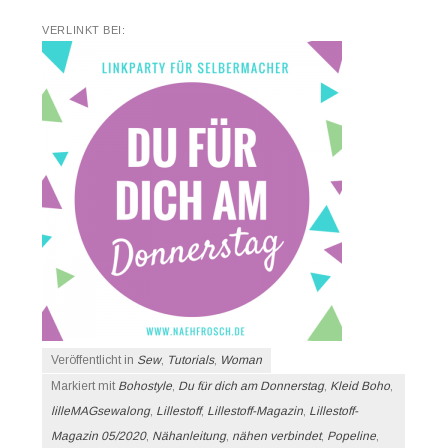
VERLINKT BEI:
Veröffentlicht in
Sew
,
Tutorials
,
Woman
Markiert mit
Bohostyle
,
Du für dich am Donnerstag
,
Kleid Boho
,
lilleMAGsewalong
,
Lillestoff
,
Lillestoff-Magazin
,
Lillestoff-
Magazin 05/2020
,
Nähanleitung
,
nähen verbindet
,
Popeline
,