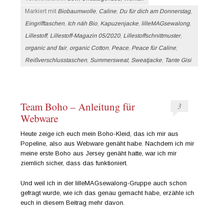
Markiert mit
Biobaumwolle
,
Caline
,
Du für dich am Donnerstag
,
Eingrifftaschen
,
Ich näh Bio
,
Kapuzenjacke
,
lilleMAGsewalong
,
Lillestoff
,
Lillestoff-Magazin 05/2020
,
Lillestoffschnittmuster
,
organic and fair
,
organic Cotton
,
Peace
,
Peace für Caline
,
Reißverschlusstaschen
,
Summersweat
,
Sweatjacke
,
Tante Gisi
Team Boho – Anleitung für
3
Webware
Heute zeige ich euch mein Boho-Kleid, das ich mir aus
Popeline, also aus Webware genäht habe. Nachdem ich mir
meine erste Boho aus Jersey genäht hatte, war ich mir
ziemlich sicher, dass das funktioniert.
Und weil ich in der lilleMAGsewalong-Gruppe auch schon
gefragt wurde, wie ich das genau gemacht habe, erzähle ich
euch in diesem Beitrag mehr davon.