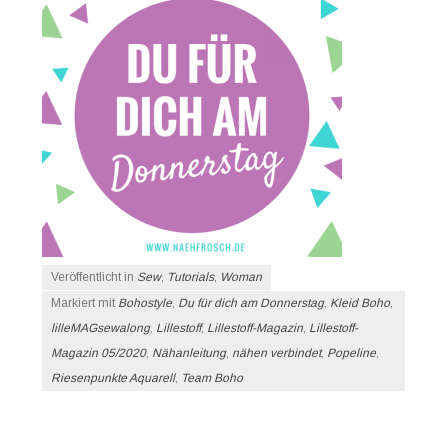
Veröffentlicht in
Sew
,
Tutorials
,
Woman
Markiert mit
Bohostyle
,
Du für dich am Donnerstag
,
Kleid Boho
,
lilleMAGsewalong
,
Lillestoff
,
Lillestoff-Magazin
,
Lillestoff-
Magazin 05/2020
,
Nähanleitung
,
nähen verbindet
,
Popeline
,
Riesenpunkte Aquarell
,
Team Boho