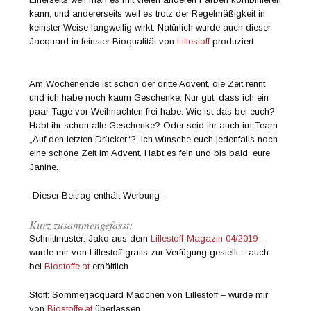
kann, und andererseits weil es trotz der Regelmäßigkeit in
keinster Weise langweilig wirkt. Natürlich wurde auch dieser
Jacquard in feinster Bioqualität von
Lillestoff
produziert.
Am Wochenende ist schon der dritte Advent, die Zeit rennt
und ich habe noch kaum Geschenke. Nur gut, dass ich ein
paar Tage vor Weihnachten frei habe. Wie ist das bei euch?
Habt ihr schon alle Geschenke? Oder seid ihr auch im Team
„Auf den letzten Drücker“?. Ich wünsche euch jedenfalls noch
eine schöne Zeit im Advent. Habt es fein und bis bald, eure
Janine.
-Dieser Beitrag enthält Werbung-
Kurz zusammengefasst:
Schnittmuster: Jako aus dem
Lillestoff-Magazin 04/2019
–
wurde mir von Lillestoff gratis zur Verfügung gestellt – auch
bei
Biostoffe.at
erhältlich
Stoff: Sommerjacquard Mädchen von Lillestoff – wurde mir
von
Biostoffe.at
überlassen