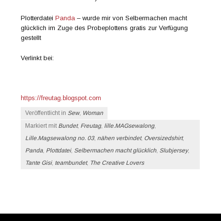
Plotterdatei
Panda
– wurde mir von Selbermachen macht
glücklich im Zuge des Probeplottens gratis zur Verfügung
gestellt
Verlinkt bei:
https://freutag.blogspot.com
Veröffentlicht in
Sew
,
Woman
Markiert mit
Bundet
,
Freutag
,
lille.MAGsewalong
,
Lille.Magsewalong no. 03
,
nähen verbindet
,
Oversizedshirt
,
Panda
,
Plottdatei
,
Selbermachen macht glücklich
,
Slubjersey
,
Tante Gisi
,
teambundet
,
The Creative Lovers
Beitrags-Navigation