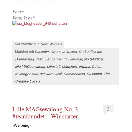
Fotos:
Verlinkt bei:
Veröffentlicht in
Sew
,
Woman
Markiert mit
Biostoffe
,
Create in Austria
,
Du für dich am
Donnerstag
,
Jako
,
Langarmshirt
,
Lille-Mag No 04/2019
,
lille.MAGsewalong
,
Lillestoff
,
Mädchen
,
organic Cotton
,
rollkragenshirt
,
schwarz-weiß
,
Sommerkleid
,
Susalbim
,
The
Creative Lovers
Lille.MAGsewalong No. 3 –
2
#teambundet – Wir starten
-Werbung-