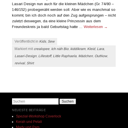
Lasari Design nun auch für die kleinen Mädchen (Gr. 74/80 –
146/152) probegenäht werden soll. Aber wie es manchmal so
kommt, bin ich doch noch auf den Zug aufgesprungen – nicht
zuletzt deswegen, da eine kleine Prinzessin aus dem
Freundeskreis ja bald Geburtstag hatte …
Weiterlesen
→
Veröffentlicht in
Kids
,
Sew
Markiert mit
crealopee
,
Ich näh Bio
,
kiddikram
,
Kleid
,
Lara
,
Lasari-Design
,
Lillestoff
,
Little Raphaela
,
Mädchen
,
OutNow
,
revival
,
Shirt
Beitrags-Navigation
Suchen
NEUESTE BEITRÄGE
Spezial-Workshop Coverlock
Kerah und Petali
Mady und Pam