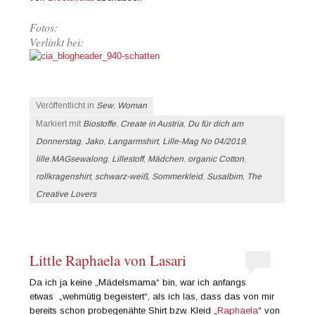
Fotos:
Verlinkt bei:
Veröffentlicht in
Sew
,
Woman
Markiert mit
Biostoffe
,
Create in Austria
,
Du für dich am
Donnerstag
,
Jako
,
Langarmshirt
,
Lille-Mag No 04/2019
,
lille.MAGsewalong
,
Lillestoff
,
Mädchen
,
organic Cotton
,
rollkragenshirt
,
schwarz-weiß
,
Sommerkleid
,
Susalbim
,
The
Creative Lovers
Little Raphaela von Lasari
Da ich ja keine „Mädelsmama“ bin, war ich anfangs
etwas „wehmütig begeistert“, als ich las, dass das von mir
bereits schon probegenähte Shirt bzw. Kleid „
Raphaela
“ von