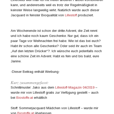
kann, und andererseits weil es trotz der Regelmäßigkeit in
keinster Weise langweilig wirkt. Natürlich wurde auch dieser
Jacquard in feinster Bioqualität von
Lillestoff
produziert.
Am Wochenende ist schon der dritte Advent, die Zeit rennt
und ich habe noch kaum Geschenke. Nur gut, dass ich ein
paar Tage vor Weihnachten frei habe. Wie ist das bei euch?
Habt ihr schon alle Geschenke? Oder seid ihr auch im Team
„Auf den letzten Drücker“?. Ich wünsche euch jedenfalls noch
eine schöne Zeit im Advent. Habt es fein und bis bald, eure
Janine.
-Dieser Beitrag enthält Werbung-
Kurz zusammengefasst:
Schnittmuster: Jako aus dem
Lillestoff-Magazin 04/2019
–
wurde mir von Lillestoff gratis zur Verfügung gestellt – auch
bei
Biostoffe.at
erhältlich
Stoff: Sommerjacquard Mädchen von Lillestoff – wurde mir
von
Biostoffe.at
überlassen