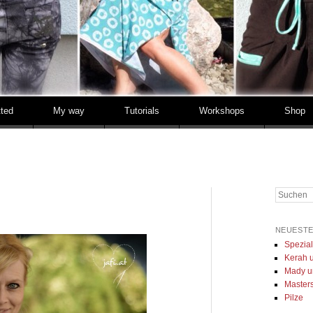
tted
My way
Tutorials
Workshops
Shop
Suchen
NEUESTE
Spezia
Kerah u
Mady u
Masters 
Pilze