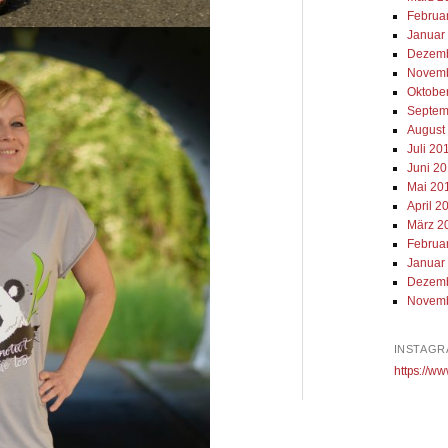
Februa
Januar
Dezemb
Novemb
Oktobe
Septem
August
Juli 20
Juni 2
Mai 20
April 2
März 2
Februa
Januar
Dezemb
Novemb
INSTAGR
https://ww