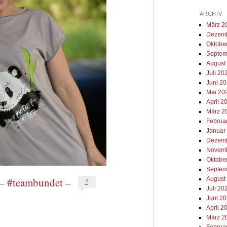
ARCHIV
März 2
Dezemb
Oktobe
Septem
August
Juli 20
Juni 2
Mai 20
April 2
März 2
Februa
Januar
Dezemb
Novemb
Oktobe
Septem
August
– #teambundet –
2
Juli 20
Juni 2
April 2
März 2
Februa