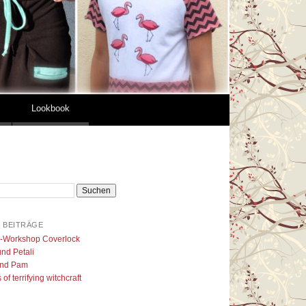
Lookbook
 BEITRÄGE
l-Workshop Coverlock
nd Petali
nd Pam
of terrifying witchcraft