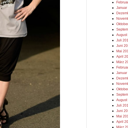
Februa
Januar
Dezemb
Novemb
Oktobe
Septem
August
Juli 20
Juni 2
Mai 20
April 2
März 2
Februa
Januar
Dezemb
Novemb
Oktobe
Septem
August
Juli 20
Juni 2
Mai 20
April 2
März 2