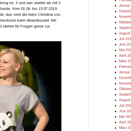
long no. 3 und nun starten wir mit 3
Januar
 Runde. Vom 01.06. bis 15.07.2019
Dezemb
ir, das sind die liebe Christina von
Novemb
herzlichst beim #teambundet. Wir
Oktobe
d stehen für Fragen gerne zur
Septem
August
Juli 20
Juni 2
Mai 20
April 2
März 2
Februa
Januar
Dezemb
Novemb
Oktobe
Septem
August
Juli 20
Juni 2
Mai 20
April 2
März 2