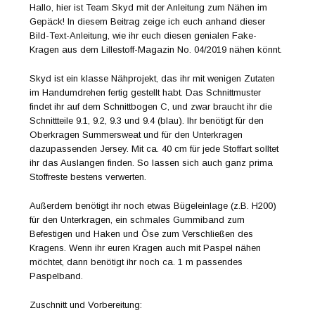
Hallo, hier ist Team Skyd mit der Anleitung zum Nähen im
Gepäck! In diesem Beitrag zeige ich euch anhand dieser
Bild-Text-Anleitung, wie ihr euch diesen genialen Fake-
Kragen aus dem Lillestoff-Magazin No. 04/2019 nähen könnt.
Skyd ist ein klasse Nähprojekt, das ihr mit wenigen Zutaten
im Handumdrehen fertig gestellt habt. Das Schnittmuster
findet ihr auf dem Schnittbogen C, und zwar braucht ihr die
Schnittteile 9.1, 9.2, 9.3 und 9.4 (blau). Ihr benötigt für den
Oberkragen Summersweat und für den Unterkragen
dazupassenden Jersey. Mit ca. 40 cm für jede Stoffart solltet
ihr das Auslangen finden. So lassen sich auch ganz prima
Stoffreste bestens verwerten.
Außerdem benötigt ihr noch etwas Bügeleinlage (z.B. H200)
für den Unterkragen, ein schmales Gummiband zum
Befestigen und Haken und Öse zum Verschließen des
Kragens. Wenn ihr euren Kragen auch mit Paspel nähen
möchtet, dann benötigt ihr noch ca. 1 m passendes
Paspelband.
Zuschnitt und Vorbereitung: