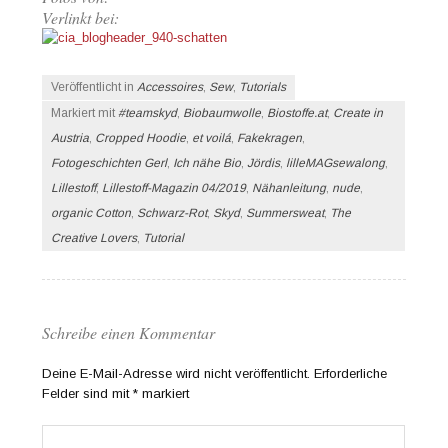
Verlinkt bei:
Veröffentlicht in
Accessoires
,
Sew
,
Tutorials
Markiert mit
#teamskyd
,
Biobaumwolle
,
Biostoffe.at
,
Create in
Austria
,
Cropped Hoodie
,
et voilá
,
Fakekragen
,
Fotogeschichten Gerl
,
Ich nähe Bio
,
Jördis
,
lilleMAGsewalong
,
Lillestoff
,
Lillestoff-Magazin 04/2019
,
Nähanleitung
,
nude
,
organic Cotton
,
Schwarz-Rot
,
Skyd
,
Summersweat
,
The
Creative Lovers
,
Tutorial
Schreibe einen Kommentar
Deine E-Mail-Adresse wird nicht veröffentlicht.
Erforderliche
Felder sind mit
*
markiert