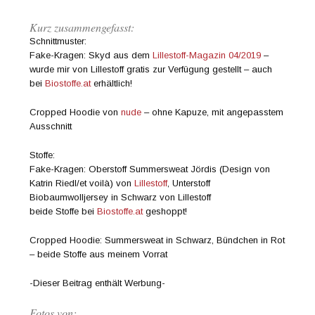
Kurz zusammengefasst:
Schnittmuster:
Fake-Kragen: Skyd aus dem
Lillestoff-Magazin 04/2019
–
wurde mir von Lillestoff gratis zur Verfügung gestellt – auch
bei
Biostoffe.at
erhältlich!
Cropped Hoodie von
nude
– ohne Kapuze, mit angepasstem
Ausschnitt
Stoffe:
Fake-Kragen: Oberstoff Summersweat Jördis (Design von
Katrin Riedl/et voilà) von
Lillestoff
, Unterstoff
Biobaumwolljersey in Schwarz von Lillestoff
beide Stoffe bei
Biostoffe.at
geshoppt!
Cropped Hoodie: Summersweat in Schwarz, Bündchen in Rot
– beide Stoffe aus meinem Vorrat
-Dieser Beitrag enthält Werbung-
Fotos von: