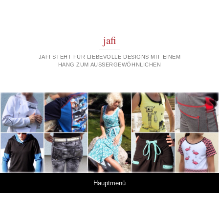
jafi
JAFI STEHT FÜR LIEBEVOLLE DESIGNS MIT EINEM
HANG ZUM AUSSERGEWÖHNLICHEN
Springe zum Inhalt
Hauptmenü