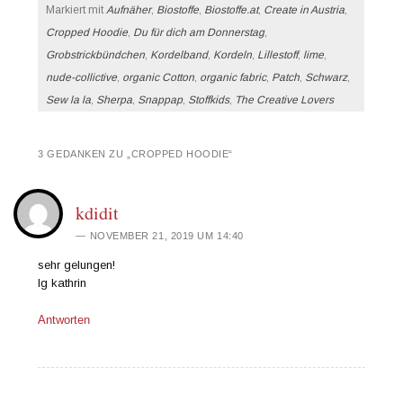
Markiert mit
Aufnäher
,
Biostoffe
,
Biostoffe.at
,
Create in Austria
,
Cropped Hoodie
,
Du für dich am Donnerstag
,
Grobstrickbündchen
,
Kordelband
,
Kordeln
,
Lillestoff
,
lime
,
nude-collictive
,
organic Cotton
,
organic fabric
,
Patch
,
Schwarz
,
Sew la la
,
Sherpa
,
Snappap
,
Stoffkids
,
The Creative Lovers
3 GEDANKEN ZU „
CROPPED HOODIE
“
kdidit
NOVEMBER 21, 2019 UM 14:40
sehr gelungen!
lg kathrin
Antworten