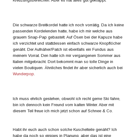
Kreuzungsbereichen. Aber es hat alles gut geklappt.
Die schwarze Breitkordel hatte ich noch vorrätig. Da ich keine
passenden Kordelenden hatte, habe ich mir welche aus
grauem Snap-Pap gebastelt. Auf Ösen bei der Kapuze habe
ich verzichtet und stattdessen einfach schwarze Knopflöcher
genäht. Der Aufnäher/Patch ist ebenfalls ein Fundus aus
meinem Vorrat. Den hatte ich mir vergangenen Sommer aus
Italien mitgebracht. Dort bekommt man so tolle Dinge in
vielen Boutiquen. Ähnliches findet ihr aber sicherlich auch bei
Wunderpop
.
Ich muss ehrlich gestehen, obwohl ich recht gerne Ski fahre,
bin ich dennoch kein Freund vom kalten Winter. Aber mit
diesem Teil freue ich mich jetzt schon auf Schnee & Co.
Habt ihr euch auch schon solche Kuschelteile genäht? Ich
habe da noch so einiges in Planung, aber das ist eine