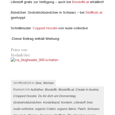
Lillestoff gratis zur Verfügung – auch bei
Biostoffe.at
erhältlich!
Bündchen: Grobstrickbündchen in Schwarz – bei
Stoffkids.at
geshoppt
Schnittmuster:
Copped Hoodie
von nude-collective
-Dieser Beitrag enthält Werbung-
Fotos von:
Verlinkt bei:
Veröffentlicht in
Sew
,
Woman
Markiert mit
Aufnäher
,
Biostoffe
,
Biostoffe.at
,
Create in Austria
,
Cropped Hoodie
,
Du für dich am Donnerstag
,
Grobstrickbündchen
,
Kordelband
,
Kordeln
,
Lillestoff
,
lime
,
nude-collictive
,
organic Cotton
,
organic fabric
,
Patch
,
Schwarz
,