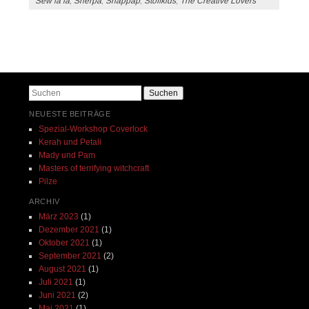
Sew la la
,
Sherpa
,
Snappap
,
Stoffkids
,
The Creative Lovers
Beitrags-Navigation
Suchen
NEUESTE BEITRÄGE
Spezial-Workshop Coverlock
Kerah und Petali
Mady und Pam
Masters of terrifying witchcraft
Pilze
ARCHIV
März 2023
(1)
Dezember 2021
(1)
Oktober 2021
(1)
September 2021
(2)
August 2021
(1)
Juli 2021
(1)
Juni 2021
(2)
Mai 2021
(1)