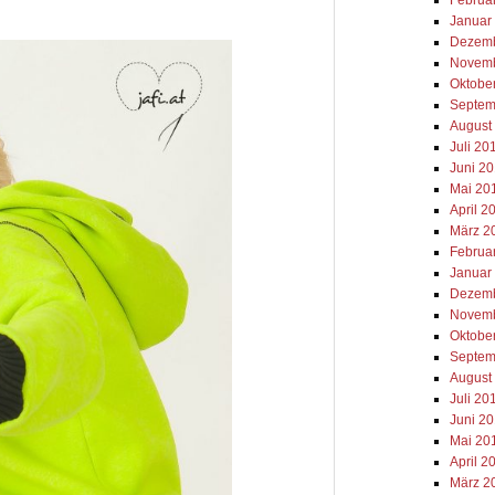
Januar
Dezemb
Novemb
Oktobe
Septem
August
Juli 20
Juni 2
Mai 20
April 2
März 2
Februa
Januar
Dezemb
Novemb
Oktobe
Septem
August
Juli 20
Juni 2
Mai 20
April 2
März 2