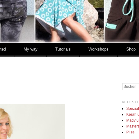
tted
My way
Tutorials
Workshops
Shop
Suchen
NEUESTE
Spezia
Kerah u
Mady u
Masters 
Pilze