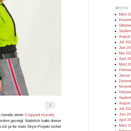
ARCHIV
März 2
Dezemb
Oktobe
Septem
August
Juli 20
Juni 2
Mai 20
April 2
März 2
Februa
Januar
Dezemb
Novemb
Oktobe
Septem
August
3
Juli 20
Juni 2
h bereits einen
Cropped Hoodie
,
April 2
tive gezeigt. Natürlich hatte dieser
März 2
 ich ja für mein Skyd-Projekt sicher
Februa