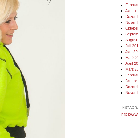
Februa
Januar
Dezemb
Novemb
Oktobe
Septem
August
Juli 20
Juni 2
Mai 20
April 2
März 2
Februa
Januar
Dezemb
Novemb
INSTAGR
https://ww