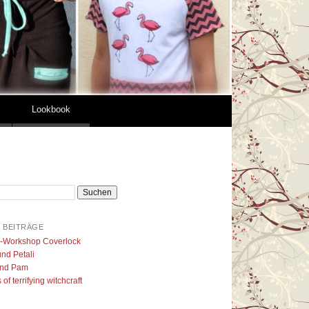
Lookbook
 BEITRÄGE
l-Workshop Coverlock
nd Petali
nd Pam
of terrifying witchcraft