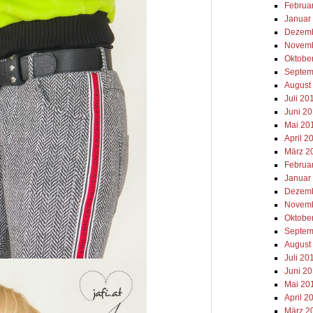
Februa
Januar
Dezemb
Novemb
Oktobe
Septem
August
Juli 20
Juni 2
Mai 20
April 2
März 2
Februa
Januar
Dezemb
Novemb
Oktobe
Septem
August
Juli 20
Juni 2
Mai 20
April 2
März 2