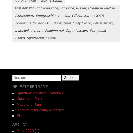
Veröffentlicht in
Sew
,
Woman
Markiert mit
Biobaumwolle
,
Biostoffe
,
Blazer
,
Create in Austria
,
Dunkelblau
,
Fotogeschichten Gerl
,
Glitzersterne
,
GOTS-
zertifiziert
,
Ich näh Bio
,
Kluntjebunt
,
Lady Grace
,
Lillelieblinks
,
Lillestoff
,
mialuna
,
Natthimmel
,
Organiccotton
,
Partyoutfit
,
Rums
,
Stjaernklar
,
Sweat
Beitrags-Navigation
Suchen
NEUESTE BEITRÄGE
Spezial-Workshop Coverlock
Kerah und Petali
Mady und Pam
Masters of terrifying witchcraft
Pilze
ARCHIV
März 2023
(1)