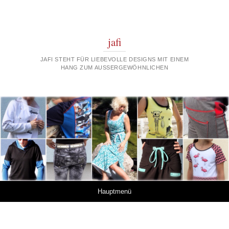
jafi
JAFI STEHT FÜR LIEBEVOLLE DESIGNS MIT EINEM
HANG ZUM AUSSERGEWÖHNLICHEN
Springe zum Inhalt
Hauptmenü