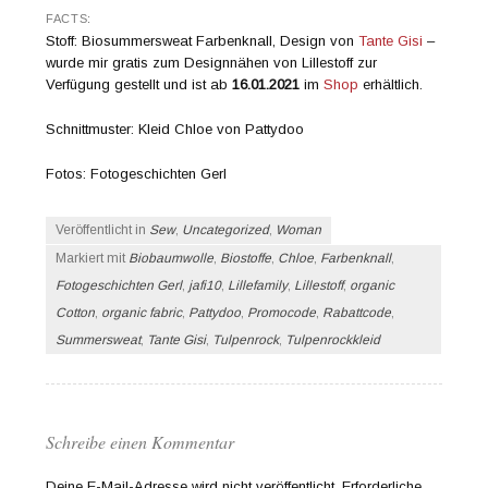
FACTS:
Stoff: Biosummersweat Farbenknall, Design von
Tante Gisi
–
wurde mir gratis zum Designnähen von Lillestoff zur
Verfügung gestellt und ist ab
16.01.2021
im
Shop
erhältlich.
Schnittmuster: Kleid Chloe von Pattydoo
Fotos: Fotogeschichten Gerl
Veröffentlicht in
Sew
,
Uncategorized
,
Woman
Markiert mit
Biobaumwolle
,
Biostoffe
,
Chloe
,
Farbenknall
,
Fotogeschichten Gerl
,
jafi10
,
Lillefamily
,
Lillestoff
,
organic
Cotton
,
organic fabric
,
Pattydoo
,
Promocode
,
Rabattcode
,
Summersweat
,
Tante Gisi
,
Tulpenrock
,
Tulpenrockkleid
Schreibe einen Kommentar
Deine E-Mail-Adresse wird nicht veröffentlicht.
Erforderliche